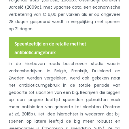
volgende worp (Barceló, 2009b). Uiteindelijk berekent
Barceló (2009c), met Spaanse data, een economische
verbetering van € 6,00 per varken als er op ongeveer
28 dagen gespeend wordt in vergelijking met spenen
op 21 dagen.
Speenleeftijd en de relatie met het
antibioticumgebruik
In de hierboven reeds beschreven studie waarin
varkensbedrijven in België, Frankrijk, Duitsland en
Zweden werden vergeleken, werd ook gekeken naar
het antibioticumgebruik in de totale periode van
geboorte tot slachten van een big. Bedrijven die biggen
op een jongere leeftijd speenden gebruikten vaak
meer antibiotica van geboorte tot slachten
(Postma
et al.
, 2016b)
. Het idee hierachter is wederom dat bij
spenen op latere leeftijd de big meer robuust en
weerbaarder is (Thomson & Friendship, 2012). Ze zal