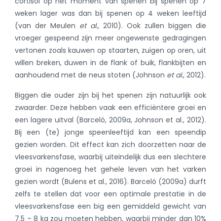
cortisol op het moment van spenen bij spenen op 7
weken lager was dan bij spenen op 4 weken leeftijd
(van der Meulen
et al.
, 2010)
. Ook zullen biggen die
vroeger gespeend zijn meer ongewenste gedragingen
vertonen zoals kauwen op staarten, zuigen op oren, uit
willen breken, duwen in de flank of buik, flankbijten en
aanhoudend met de neus stoten
(Johnson
et al.
, 2012)
.
Biggen die ouder zijn bij het spenen zijn natuurlijk ook
zwaarder. Deze hebben vaak een efficiëntere groei en
een lagere uitval (Barceló, 2009a, Johnson et al., 2012).
Bij een (te) jonge speenleeftijd kan een speendip
gezien worden. Dit effect kan zich doorzetten naar de
vleesvarkensfase, waarbij uiteindelijk dus een slechtere
groei in nagenoeg het gehele leven van het varken
gezien wordt (Bulens et al., 2016). Barceló (2009a) durft
zelfs te stellen dat voor een optimale prestatie in de
vleesvarkensfase een big een gemiddeld gewicht van
7.5 – 8 kg zou moeten hebben, waarbij minder dan 10%