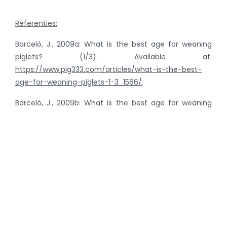
Referenties:
Barceló, J., 2009a: What is the best age for weaning
piglets? (1/3). Available at:
https://www.pig333.com/articles/what-is-the-best-
age-for-weaning-piglets-1-3_1566/
.
Barceló, J., 2009b: What is the best age for weaning
piglets? (2/3). Available at:
https://www.pig333.com/articles/what-is-the-best-
age-for-weaning-piglets-2-3_1638/
.
Barceló, J., 2009c: What is the best age for weaning
piglets? (3/3). Available at:
https://www.pig333.com/articles/what-is-the-best-
age-for-weaning-piglets-3-3_1675/
.
Bernaerdt, E., T. Van Limbergen, M. Postma and J.