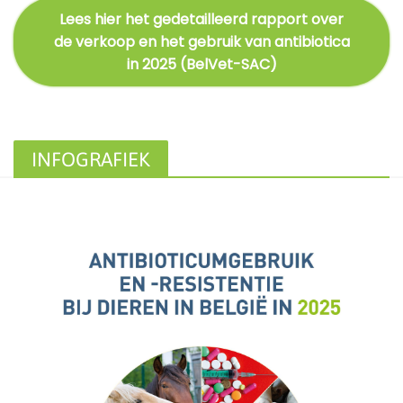
Lees hier het gedetailleerd rapport over
de verkoop en het gebruik van antibiotica
in 2025 (BelVet-SAC)
INFOGRAFIEK