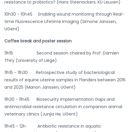
Studiedag over
resistance to probiotics? (Hans Steenackers, KU Leuven)
antibioticumgebruik en -
10h30 - 10h45 Enabling wound monitoring through Real-
resistentie
time Fluorescence Lifetime Imaging (Simone Janssen,
UGent)
bij dieren in België
Coffee break and poster session
11h15 Second session chaired by Prof. Damien
Thiry (University of Liège)
11h15 - 11h30 Retrospective study of bacteriological
results of equine uterine samples in Flanders between 2015
and 2025 (Manon Janssen, UGent)
11h30 - 11h45 Biosecurity implementation Gaps and
antimicrobial resistance circulation in companion animal
veterinary clinics (Junjia He, UGent)
11h45 - 12h
Antibiotic resistance in aquatic