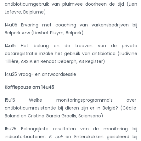
antibioticumgebruik van pluimvee doorheen de tijd (Lien
Lefevre, Belplume)
14u05 Ervaring met coaching van varkensbedrijven bij
Belpork vzw (Liesbet Pluym, Belpork)
14u15 Het belang en de troeven van de private
dataregistratie inzake het gebruik van antibiotica (Ludivine
Tillière, ARSIA en Renaat Debergh, AB Register)
14u25 Vraag- en antwoordsessie
Koffiepauze om 14u45
15u15 Welke monitoringsprogramma's over
antibioticumresistentie bij dieren zijn er in België? (Cécile
Boland en Cristina Garcia Graells, Sciensano)
15u25 Belangrijkste resultaten van de monitoring bij
indicatorbacteriën
E. coli
en Enterokokken geïsoleerd bij