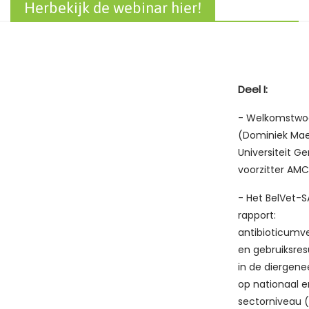
Herbekijk de webinar hier!
Deel I:
- Welkomstwo
(Dominiek Mae
Universiteit Ge
voorzitter AM
- Het BelVet-
rapport:
antibioticumv
en gebruiksres
in de diergen
op nationaal e
sectorniveau