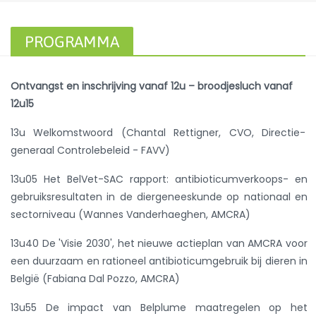
PROGRAMMA
Ontvangst en inschrijving vanaf 12u – broodjesluch vanaf
12u15
13u Welkomstwoord (Chantal Rettigner, CVO,
Directie-
generaal Controlebeleid - FAVV
)
13u05
Het BelVet-SAC rapport: antibioticumverkoops- en
gebruiksresultaten in de diergeneeskunde op nationaal en
sectorniveau (Wannes Vanderhaeghen, AMCRA)
13u40 De 'Visie 2030', het nieuwe actieplan van AMCRA voor
een duurzaam en rationeel antibioticumgebruik bij dieren in
België (Fabiana Dal Pozzo, AMCRA)
13u55 De impact van Belplume maatregelen op het