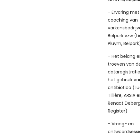
- Ervaring met
coaching van
varkensbedrijve
Belpork vzw (L
Pluym, Belpork
- Het belang e
troeven van de
dataregistrati
het gebruik va
antibiotica (Lu
Tillière, ARSIA 
Renaat Deberg
Register)
- Vraag- en
antwoordsessi