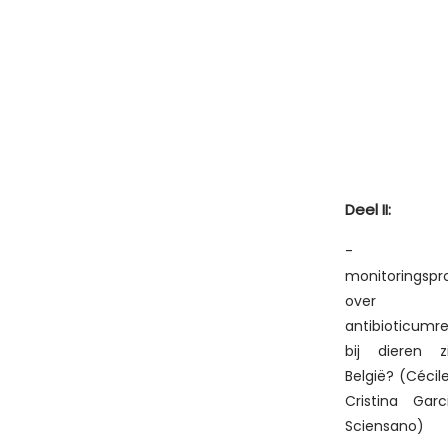
Infodag over
Deel II:
antibioticumgebruik en -
resistentie
- We
monitoringsp
bij dieren in België
over
antibioticumre
bij dieren z
België? (Cécil
Cristina Garc
Sciensano)