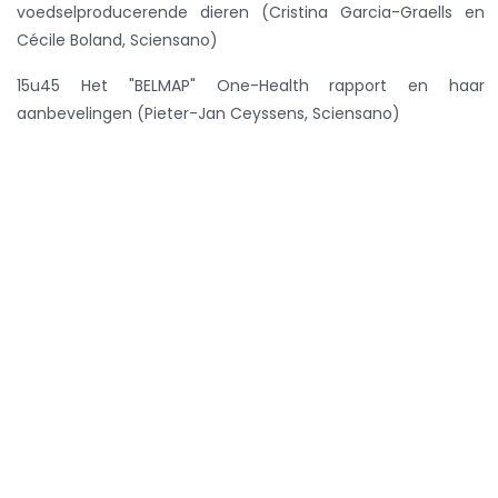
voedselproducerende dieren (Cristina Garcia-Graells en
Cécile Boland, Sciensano)
15u45
Het "BELMAP" One-Health rapport en haar
aanbevelingen (Pieter-Jan Ceyssens, Sciensano)
16u00 Het One-Health Nationaal Actieplan AMR – dierlijke
pijler: update en toekomst (Katie Vermeersch, FOD
Volksgezondheid, Veiligheid van de Voedselketen en
Leefmilieu)
16u15 Vraag- en antwoordsessie
Netwerkmoment en afsluiten van de dag van 16u30 tot
17u30
In samenwerking met: