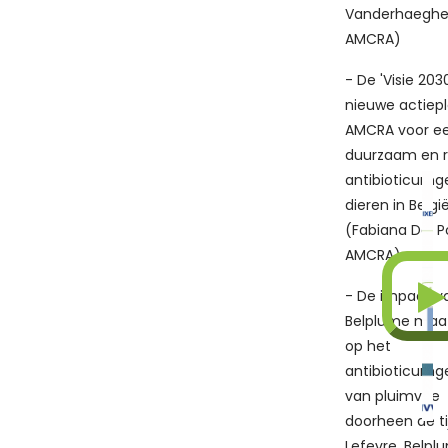
Vanderhaeghe
AMCRA)
- De 'Visie 2030
nieuwe actiep
AMCRA voor e
duurzaam en r
antibioticumge
dieren in Belgi
(Fabiana Dal P
AMCRA)
- De impact v
Belplume maa
op het
antibioticumg
van pluimvee
doorheen de ti
Lefevre, Belpl