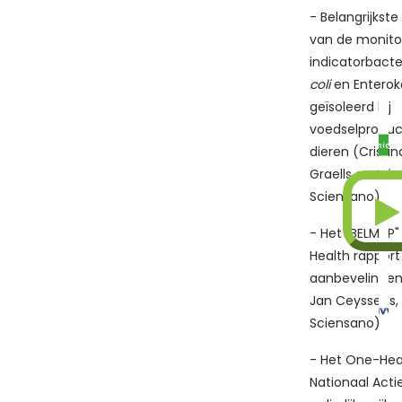
- Belangrijkste
van de monitor
indicatorbact
coli
en Enterok
geïsoleerd bij
voedselprodu
dieren (Cristi
Graells en Céci
Sciensano)
- Het "BELMAP
Health rapport
aanbevelingen
Jan Ceyssens,
Sciensano)
- Het One-Hea
Nationaal Acti