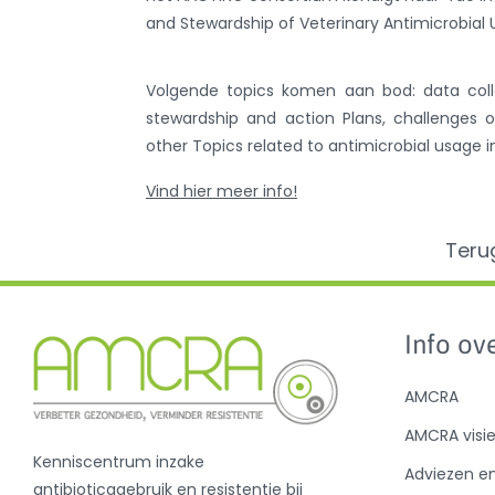
and Stewardship of Veterinary Antimicrobial 
Volgende topics komen aan bod: data coll
stewardship and action Plans, challenges o
other Topics related to antimicrobial usage i
Vind hier meer info!
Teru
Info ove
AMCRA
AMCRA visi
Kenniscentrum inzake
Adviezen e
antibioticagebruik en resistentie bij