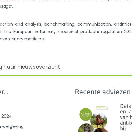
Usage’.
ection and analysis, benchmarking, communication, antimicr
f the European veterinary medicinal products regulation 201
n veterinary medicine.
g naar nieuwsoverzicht
r...
Recente adviezen
Data
en -
e 2024
van 
anti
n wetgeving
bij