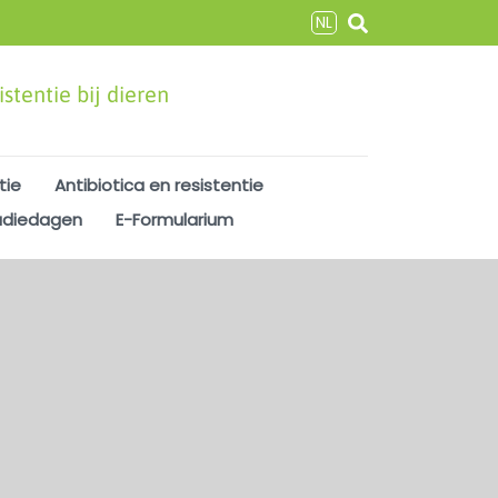
NL
stentie bij dieren
tie
Antibiotica en resistentie
udiedagen
E-Formularium