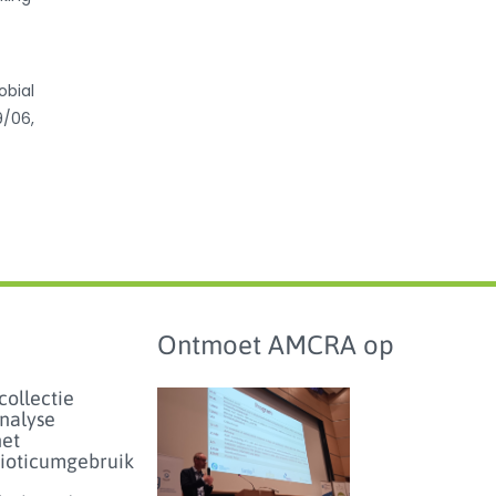
obial
9/06,
Ontmoet AMCRA op
collectie
analyse
het
bioticumgebruik