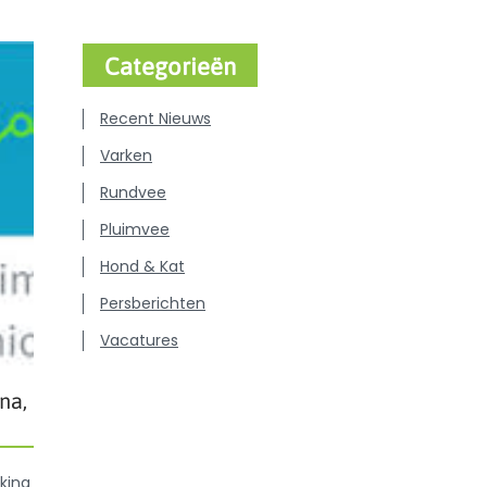
Categorieën
Recent Nieuws
Varken
Rundvee
Pluimvee
Hond & Kat
Persberichten
Vacatures
na,
king