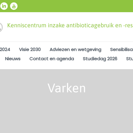
Kenniscentrum inzake antibioticagebruik en -resi
 2024
Visie 2030
Adviezen en wetgeving
Sensibilisa
Nieuws
Contact en agenda
Studiedag 2026
St
Varken