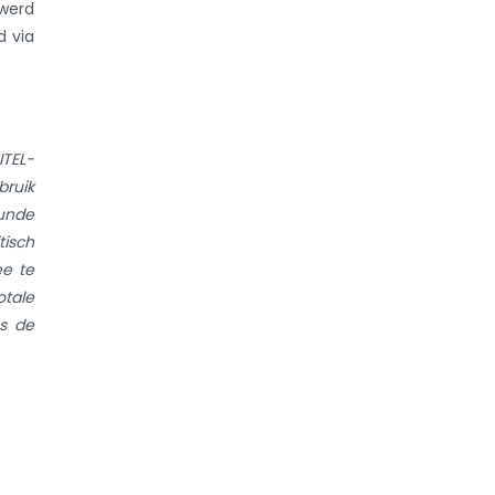
 werd
d via
ITEL-
bruik
kunde
tisch
ee te
tale
ns de
rs in
enige
lende
ft de
tage
d.