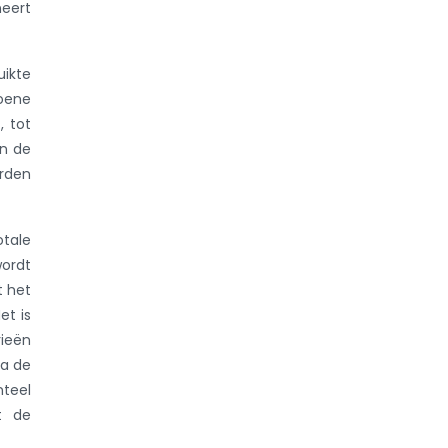
neert
uikte
oene
, tot
in de
rden
otale
wordt
t het
et is
rieën
na de
nteel
at de