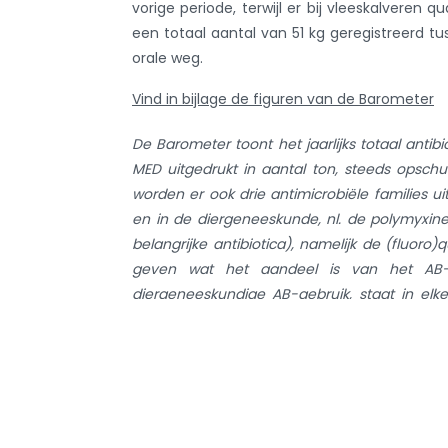
vorige periode, terwijl er bij vleeskalveren 
een totaal aantal van 51 kg geregistreerd 
orale weg.
Vind in bijlage de figuren van de Barometer
De Barometer toont het jaarlijks totaal antib
MED uitgedrukt in aantal ton, steeds opschui
worden er ook drie antimicrobiële families u
en in de diergeneeskunde, nl. de polymyxine
belangrijke antibiotica), namelijk de (fluoro
geven wat het aandeel is van het AB-ge
diergeneeskundige AB-gebruik, staat in elke
BelVet-Sac data werd verkocht in België. Deze 
de Barometer zijn uitgedrukt in absolute c
procenten per jaar stijgt of daalt, gelden dez
diersoorten. Daarnaast wordt per diersoort en
verdeling van de BD
over de bedrijven i
100
bedrijven in de verschillende kleurzones en h