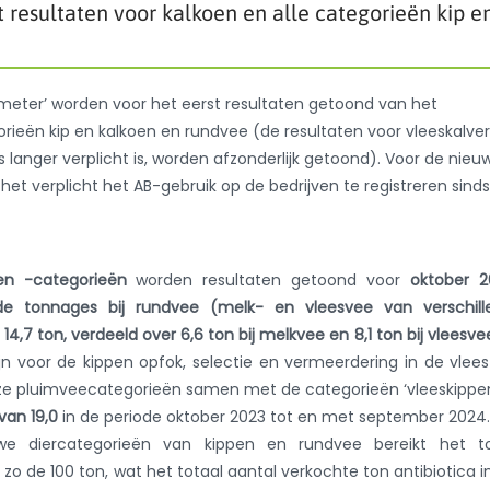
 resultaten voor kalkoen en alle categorieën kip e
ometer’ worden voor het eerst resultaten getoond van het
gorieën kip en kalkoen en rundvee (de resultaten voor vleeskalve
 langer verplicht is, worden afzonderlijk getoond). Voor de nieu
et verplicht het AB-gebruik op de bedrijven te registreren sinds
en -categorieën
worden resultaten getoond voor
oktober 2
de tonnages bij rundvee (melk- en vleesvee van verschill
14,7 ton, verdeeld over 6,6 ton bij melkvee en 8,1 ton bij vleesve
 voor de kippen opfok, selectie en vermeerdering in de vlee
deze pluimveecategorieën samen met de categorieën ‘vleeskippe
van 19,0
in de periode oktober 2023 tot en met september 2024
e diercategorieën van kippen en rundvee bereikt het to
zo de 100 ton, wat het totaal aantal verkochte ton antibiotica i