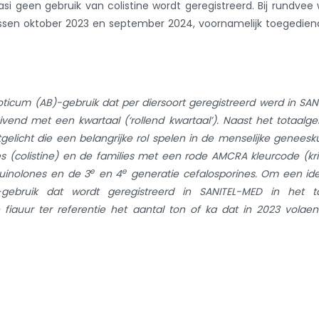
quasi geen gebruik van colistine wordt geregistreerd. Bij rundvee
tussen oktober 2023 en september 2024, voornamelijk toegedien
ioticum (AB)-gebruik dat per diersoort geregistreerd werd in SAN
vend met een kwartaal (‘rollend kwartaal’). Naast het totaalge
itgelicht die een belangrijke rol spelen in de menselijke genees
s (colistine) en de families met een rode AMCRA kleurcode (kri
e
e
)quinolones en de 3
en 4
generatie cefalosporines. Om een id
bruik dat wordt geregistreerd in SANITEL-MED in het to
 figuur ter referentie het aantal ton of kg dat in 2023 volge
overzichtscijfers zijn niet genormaliseerd voor biomassa. De cijfe
ijfers (ton, kg). Gezien de biomassa per diersoort effectief 
e cijfers niet als een referentie van het gebruik bij de verschil
 -categorie de evolutie van enkele percentielen getoond, dit gee
n de benchmarkgroepen weer. Tot slot wordt ook het percen
et totaal aantal ton antibiotica per benchmark-kleurscore getoon