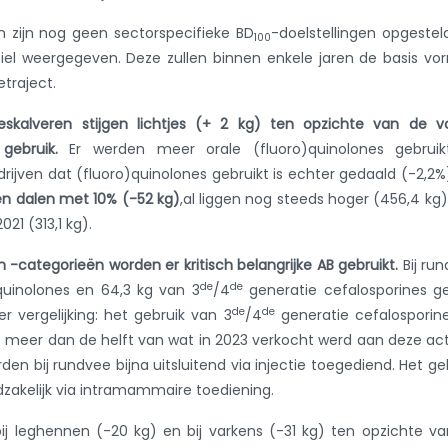
 zijn nog geen sectorspecifieke BD
-doelstellingen opgestel
100
el weergegeven. Deze zullen binnen enkele jaren de basis v
traject.
eeskalveren stijgen lichtjes (+ 2 kg) ten opzichte van de v
ebruik.
Er werden meer orale (fluoro)quinolones gebruikt
rijven dat (fluoro)quinolones gebruikt is echter gedaald (-2,2%
pen dalen met 10% (-52 kg)
,al liggen nog steeds hoger (456,4 kg
21 (313,1 kg).
-categorieën worden er kritisch belangrijke AB gebruikt.
Bij ru
de
de
quinolones en 64,3 kg van 3
/4
generatie cefalosporines g
de
de
 vergelijking: het gebruik van 3
/4
generatie cefalosporine
meer dan de helft van wat in 2023 verkocht werd aan deze ac
den bij rundvee bijna uitsluitend via injectie toegediend. Het ge
dzakelijk via intramammaire toediening.
 bij leghennen (-20 kg) en bij varkens (-31 kg) ten opzichte v