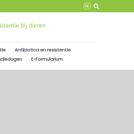
NL
stentie bij dieren
tie
Antibiotica en resistentie
udiedagen
E-Formularium