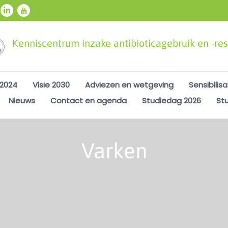
Kenniscentrum inzake antibioticagebruik en -resi
 2024
Visie 2030
Adviezen en wetgeving
Sensibilisa
Nieuws
Contact en agenda
Studiedag 2026
St
Varken