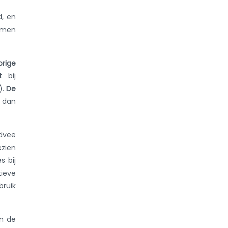
d, en
ormen
orige
 bij
).
De
) dan
ndvee
ezien
s bij
tieve
bruik
an de