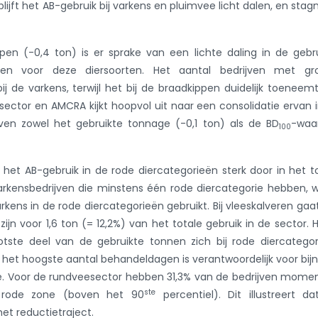
lijft het AB-gebruik bij varkens en pluimvee licht dalen, en stag
ippen (-0,4 ton) is er sprake van een lichte daling in de gebr
en voor deze diersoorten. Het aantal bedrijven met gr
ij de varkens, terwijl het bij de braadkippen duidelijk toeneemt
e sector en AMCRA kijkt hoopvol uit naar een consolidatie ervan 
jven zowel het gebruikte tonnage (-0,1 ton) als de BD
-waa
100
t het AB-gebruik in de rode diercategorieën sterk door in het t
arkensbedrijven die minstens één rode diercategorie hebben, 
arkens in de rode diercategorieën gebruikt. Bij vleeskalveren gaa
ijn voor 1,6 ton (= 12,2%) van het totale gebruik in de sector. H
otste deel van de gebruikte tonnen zich bij rode diercatego
t het hoogste aantal behandeldagen is verantwoordelijk voor bij
vee. Voor de rundveesector hebben 31,3% van de bedrijven mome
ste
 rode zone (boven het 90
percentiel). Dit illustreert d
et reductietraject.