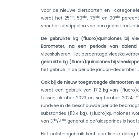
Voor de nieuwe diersoorten en -categorieën
ste
ste
ste
ste
wordt het 25
, 50
, 75
en 90
percenti
voor het uitstippelen van een gepast reductie
De gebruikte kg (fluoro)quinolones bij vl
Barometer, na een periode van dalend g
vleeskalveren. Het percentage vleeskalverbed
gebruikte kg (fluoro)quinolones bij vleeskip
het gebruik in de periode januari-december 20
Ook bij de nieuw toegevoegde diersoorten en 
wordt een gebruik van 17,2 kg van (fluoro)
tussen oktober 2023 en september 2024. Ter
rundvee in de beschouwde periode bedraagt 
substanties (113,4 kg). (Fluoro)quinolones wor
de
de
van 3
/4
generatie cefalosporines is hoof
Het colistinegebruik kent een lichte daling