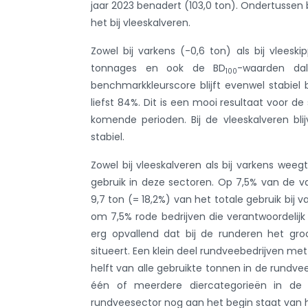
jaar 2023 benadert (103,0 ton). Ondertussen b
het bij vleeskalveren.
Zowel bij varkens (-0,6 ton) als bij vleesk
tonnages en ook de BD
-waarden dal
100
benchmarkkleurscore blijft evenwel stabiel b
liefst 84%. Dit is een mooi resultaat voor d
komende perioden. Bij de vleeskalveren bli
stabiel.
Zowel bij vleeskalveren als bij varkens weeg
gebruik in deze sectoren. Op 7,5% van de v
9,7 ton (= 18,2%) van het totale gebruik bij v
om 7,5% rode bedrijven die verantwoordelijk z
erg opvallend dat bij de runderen het gro
situeert. Een klein deel rundveebedrijven me
helft van alle gebruikte tonnen in de rund
één of meerdere diercategorieën in de
rundveesector nog aan het begin staat van h