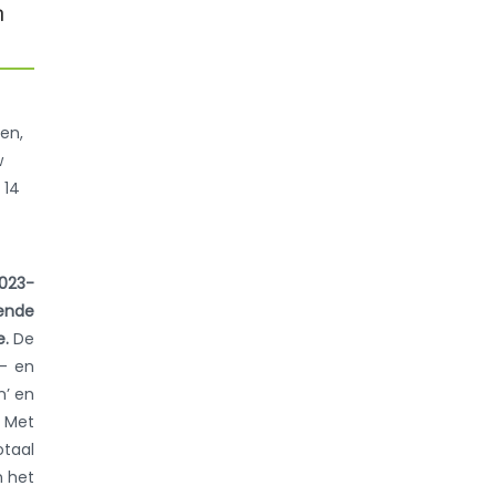
n
ren,
w
 14
023-
ende
e.
De
s- en
n’ en
. Met
taal
n het