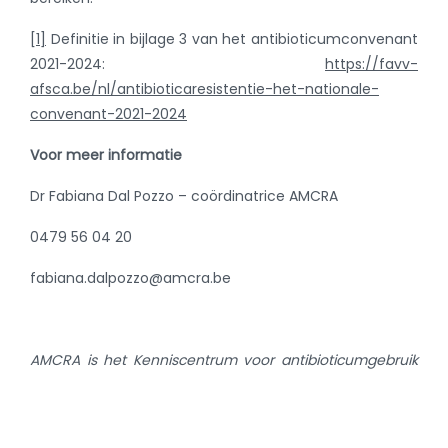
[1]
Definitie in bijlage 3 van het antibioticumconvenant
2021-2024:
https://favv-
afsca.be/nl/antibioticaresistentie-het-nationale-
convenant-2021-2024
Voor meer informatie
Dr Fabiana Dal Pozzo – coördinatrice AMCRA
0479 56 04 20
fabiana.dalpozzo@amcra.be
AMCRA is het Kenniscentrum voor antibioticumgebruik
en -resistentie bij dieren in België. AMCRA heeft als
missie 1) voorkomen van antibioticumresistentie om
volks- en diergezondheid en dierenwelzijn te vrijwaren,