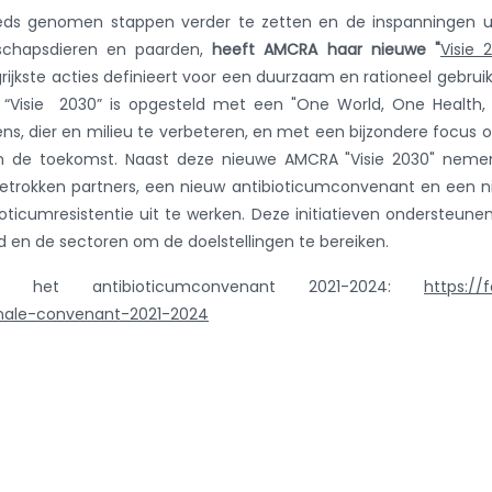
ds genomen stappen verder te zetten en de inspanningen ui
elschapsdieren en paarden,
heeft
AMCRA haar nieuwe "
Visie 
grijkste acties definieert voor een duurzaam en rationeel gebrui
 De “Visie 2030” is opgesteld met een "One World, One Health
, dier en milieu te verbeteren, en met een bijzondere focus 
in de toekomst. Naast deze nieuwe AMCRA "Visie 2030" neme
etrokken partners, een nieuw antibioticumconvenant en een 
oticumresistentie uit te werken. Deze initiatieven ondersteune
 en de sectoren om de doelstellingen te bereiken.
het antibioticumconvenant 2021-2024:
https://
ionale-convenant-2021-2024