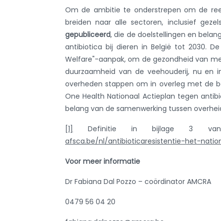
Om de ambitie te onderstrepen om de ree
breiden naar alle sectoren, inclusief gez
gepubliceerd
, die de doelstellingen en belan
antibiotica bij dieren in België tot 2030.
Welfare"-aanpak, om de gezondheid van mens
duurzaamheid van de veehouderij, nu en 
overheden stappen om in overleg met de b
One Health Nationaal Actieplan tegen antibi
belang van de samenwerking tussen overheid
[1]
Definitie in bijlage 3 van 
afsca.be/nl/antibioticaresistentie-het-nat
Voor meer informatie
Dr Fabiana Dal Pozzo – coördinator AMCRA
0479 56 04 20