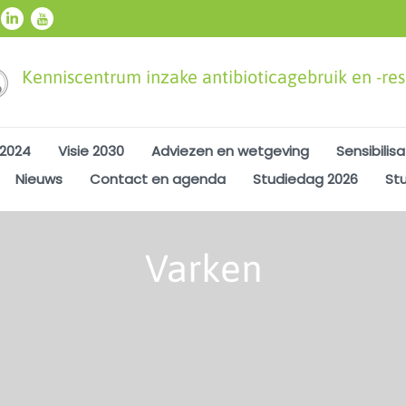
Kenniscentrum inzake antibioticagebruik en -resi
 2024
Visie 2030
Adviezen en wetgeving
Sensibilisa
Nieuws
Contact en agenda
Studiedag 2026
St
Varken