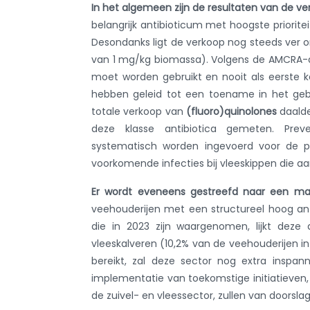
In het algemeen zijn de resultaten van de ver
belangrijk antibioticum met hoogste priorite
Desondanks ligt de verkoop nog steeds ver o
van 1 mg/kg biomassa). Volgens de AMCRA-aa
moet worden gebruikt en nooit als eerste 
hebben geleid tot een toename in het gebr
totale verkoop van
(fluoro)quinolones
daalde
deze klasse antibiotica gemeten. Prev
systematisch worden ingevoerd voor de pr
voorkomende infecties bij vleeskippen die aa
Er wordt eveneens gestreefd naar een m
veehouderijen met een structureel hoog ant
die in 2023 zijn waargenomen, lijkt deze d
vleeskalveren (10,2% van de veehouderijen in
bereikt, zal deze sector nog extra inspa
implementatie van toekomstige initiatieven
de zuivel- en vleessector, zullen van doorsla