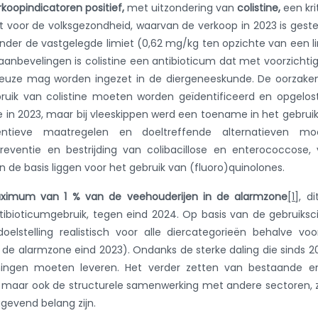
koopindicatoren positief,
met uitzondering van
colistine,
een kri
it voor de volksgezondheid, waarvan de verkoop in 2023 is gest
nder de vastgelegde limiet (0,62 mg/kg ten opzichte van een l
nbevelingen is colistine een antibioticum dat met voorzichti
keuze mag worden ingezet in de diergeneeskunde. De oorzake
uik van colistine moeten worden geïdentificeerd en opgelos
 in 2023, maar bij vleeskippen werd een toename in het gebrui
entieve maatregelen en doeltreffende alternatieven mo
eventie en bestrijding van colibacillose en enterococcose,
n de basis liggen voor het gebruik van (fluoro)quinolones.
aximum van 1 % van de veehouderijen in de alarmzone
[1]
, di
ibioticumgebruik, tegen eind 2024. Op basis van de gebruiksci
oelstelling realistisch voor alle diercategorieën behalve vo
 de alarmzone eind 2023). Ondanks de sterke daling die sinds 20
nningen moeten leveren. Het verder zetten van bestaande e
, maar ook de structurele samenwerking met andere sectoren, 
ggevend belang zijn.