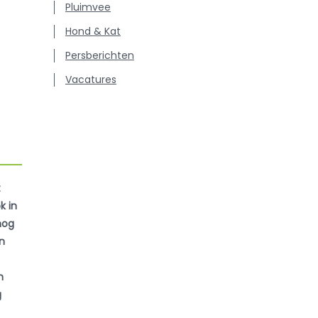
Pluimvee
Hond & Kat
Persberichten
Vacatures
t
k in
nog
en
n
g