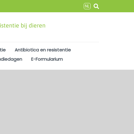
NL
stentie bij dieren
tie
Antibiotica en resistentie
udiedagen
E-Formularium