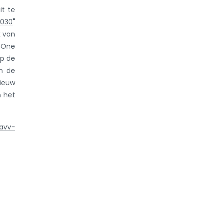
t te
2030
"
k van
, One
op de
n de
nieuw
n het
favv-