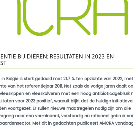
NTIE BIJ DIEREN: RESULTATEN IN 2023 EN
ST
 in België is sterk gedaald met 21,7 % ten opzichte van 2022, me
e van het referentiejaar 2011. Net zoals de vorige jaren daalt oo
vleeskippen en vleeskalveren met een hoog antibioticagebruik 
aten voor 2023 positief, waaruit blijkt dat de huidige initiatiev
en voortgezet. Er zullen nieuwe maatregelen nodig zijn om alle
rgang naar een verminderd, verstandig en rationeel gebruik va
n paardensector. Met dit in gedachten publiceert AMCRA vandaa