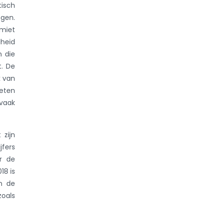
tisch
egen.
imiet
gheid
n die
t. De
k van
eten
 vaak
t zijn
jfers
or de
18 is
n de
zoals