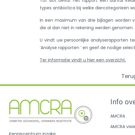
Tot slot bevat het rapport een aantal kwal
types antibiotica bij welke diercategorieën wo
In een maximum van drie bijlagen worden vo
die al dan niet in rekening werden genomen.
U vindt uw persoonlijke analyserapporten t
‘Analyse rapporten ‘ en geef de nodige selec
Ter informatie vindt u hier een overzicht.
Teru
Info ove
AMCRA
AMCRA visi
Kenniscentrum inzake