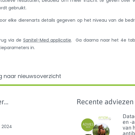
itatieve resultaten, bedoeld om meer inzicht te geven over 
rdt gebruikt.
or elke dierenarts details gegeven op het niveau van de bedr
erug via de
Sanitel-Med applicatie
. Ga daarna naar het 4e tab
tieparameters in.
g naar nieuwsoverzicht
r...
Recente adviezen
Data
en -
e 2024
van 
anti