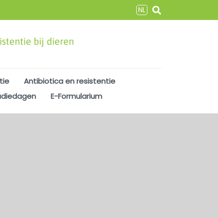
NL
stentie bij dieren
tie
Antibiotica en resistentie
udiedagen
E-Formularium