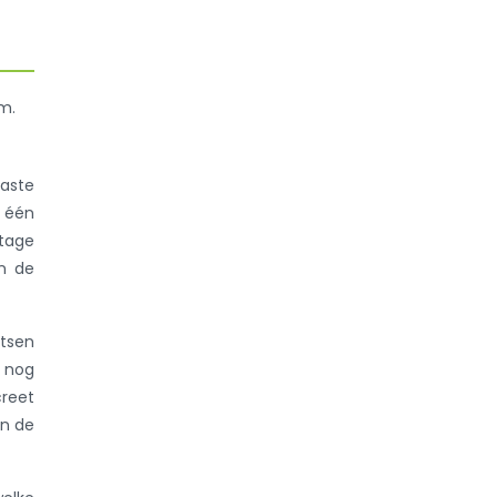
m.
aste
 één
ntage
in de
rtsen
 nog
creet
an de