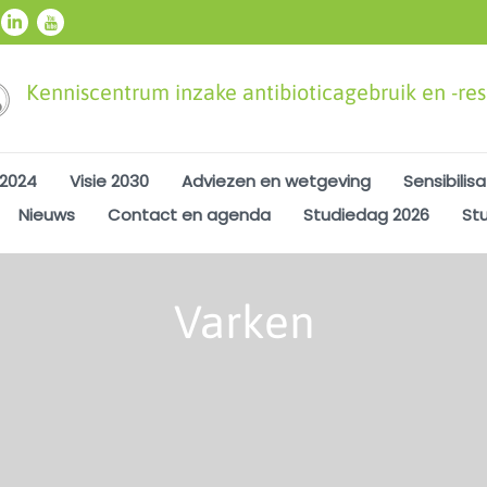
Kenniscentrum inzake antibioticagebruik en -resi
 2024
Visie 2030
Adviezen en wetgeving
Sensibilisa
Nieuws
Contact en agenda
Studiedag 2026
St
Varken