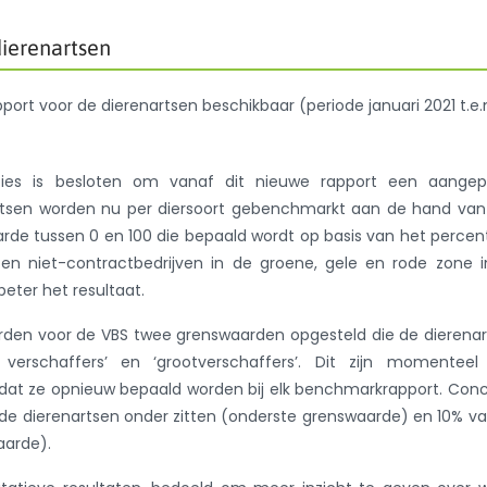
ierenartsen
ort voor de dierenartsen beschikbaar (periode januari 2021 t.e.
ties is besloten om vanaf dit nieuwe rapport een aangep
tsen worden nu per diersoort gebenchmarkt aan de hand van
arde tussen 0 en 100 die bepaald wordt op basis van het perce
en niet-contractbedrijven in de groene, gele en rode zone 
eter het resultaat.
rden voor de VBS twee grenswaarden opgesteld die de dierena
t verschaffers’ en ‘grootverschaffers’. Dit zijn momenteel
dat ze opnieuw bepaald worden bij elk benchmarkrapport. Con
e dierenartsen onder zitten (onderste grenswaarde) en 10% v
aarde).