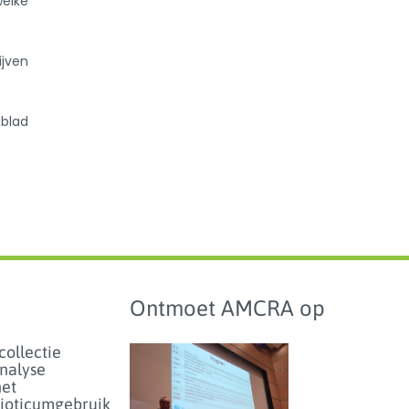
welke
ijven
blad
Ontmoet AMCRA op
collectie
analyse
het
bioticumgebruik