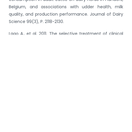
Belgium, and associations with udder health, milk
quality, and production performance. Journal of Dairy
Science 99(3), P. 2118-2130.
Lago A., et al. 2011. The selective treatment of clinical
mastitis based on on-farm culture results: II. Effects on
lactation performance, including clinical mastitis
recurrence, somatic cell count, milk production, and
cow survival. Journal of Dairy Science 94, P. 4457-
4467
Terug naar nieuwsoverzicht
Categorieën
Recent Nieuws