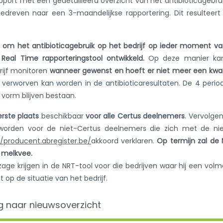
port met een gedetailleerd overzicht van het antibioticagebru
gedreven naar een 3-maandelijkse rapportering. Dit resulteert
om het antibioticagebruik op het bedrijf op ieder moment v
eal Time rapporteringstool ontwikkeld.
Op deze manier ka
rijf monitoren
wanneer gewenst en hoeft er niet meer een kwa
 verworven kan worden in de antibioticaresultaten. De 4 perio
 vorm blijven bestaan.
erste plaats
beschikbaar
voor alle Certus deelnemers
. Vervolgen
worden voor de niet-Certus deelnemers die zich met de ni
//producent.abregister.be/
akkoord verklaren.
Op termijn zal de
 melkvee.
zage krijgen in de NRT-tool voor die bedrijven waar hij een vol
t op de situatie van het bedrijf.
g naar nieuwsoverzicht