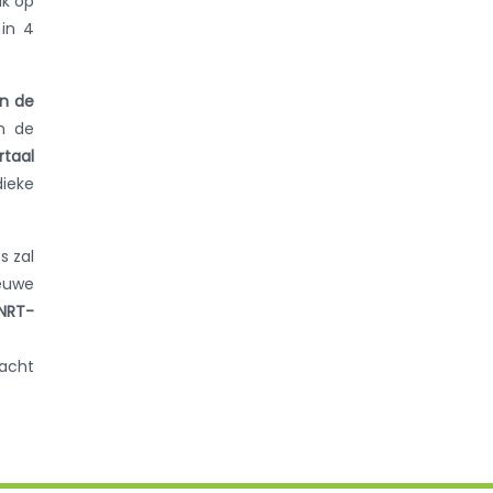
ik op
 in 4
an de
n de
rtaal
dieke
s zal
euwe
 NRT-
macht