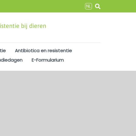
NL
stentie bij dieren
tie
Antibiotica en resistentie
udiedagen
E-Formularium