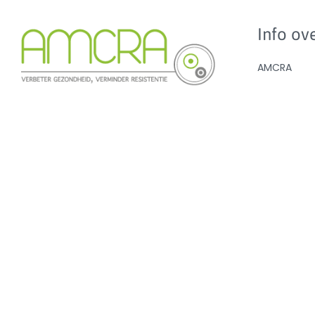
Info ove
AMCRA
AMCRA visi
Kenniscentrum inzake
Adviezen e
antibioticagebruik en resistentie bij
Sensibilisati
dieren.
Analyse ant
en de BD10
Nieuws