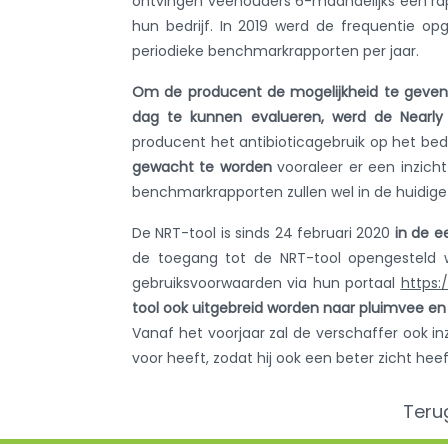
ontvingen veehouders 6-maandelijks een rap
hun bedrijf. In 2019 werd de frequentie op
periodieke benchmarkrapporten per jaar.
Om de producent de mogelijkheid te geven 
dag te kunnen evalueren, werd de Nearly R
producent het antibioticagebruik op het bed
gewacht te worden
vooraleer er een inzicht
benchmarkrapporten zullen wel in de huidige
De NRT-tool is sinds 24 februari 2020
in de e
de toegang tot de NRT-tool opengesteld 
gebruiksvoorwaarden via hun portaal
https:
tool ook uitgebreid worden naar pluimvee en
Vanaf het voorjaar zal de verschaffer ook in
voor heeft, zodat hij ook een beter zicht heef
Teru