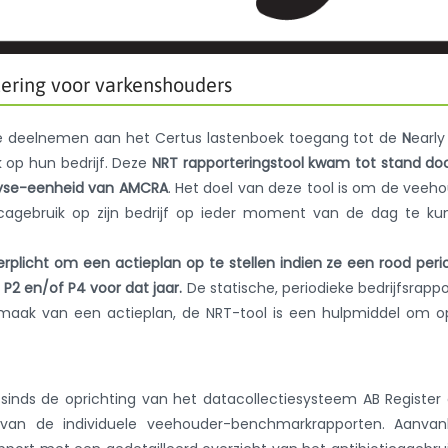
tering voor varkenshouders
ie deelnemen aan het Certus lastenboek toegang tot de
N
earl
k op hun bedrijf. Deze
NRT rapporteringstool kwam tot stand do
lyse-eenheid van AMCRA
. Het doel van deze tool is om de veeh
icagebruik op zijn bedrijf op ieder moment van de dag te k
verplicht om een actieplan op te stellen indien ze een rood peri
P2 en/of P4 voor dat jaar.
De statische, periodieke bedrijfsrapp
pmaak van een actieplan, de NRT-tool is een hulpmiddel om o
inds de oprichting van het datacollectiesysteem AB Register
van de individuele veehouder-benchmarkrapporten. Aanvanke