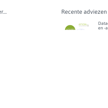
r...
Recente adviezen
Data
en -
e 2024
van 
anti
n wetgeving
bij
geze
e
en p
benc
van
ibioticagebruik
dier
0
Lees m
Florf
bij d
het 
van h
op
linez