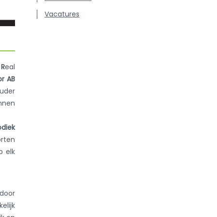
Vacatures
y
R
eal
or AB
ouder
unnen
odiek
orten
p elk
 door
lijk