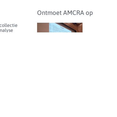
Ontmoet AMCRA op
collectie
analyse
het
bioticumgebruik
lschapsdieren
aarden en
hmarking
Studiedag over
antibioticumgebruik en
enartsen
-resistentie bij dieren in
eer...
België - donderdag 25
juni 2026
enicolgebruik
ieren voor
inperken
et risico
olideresistentie