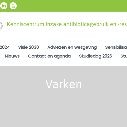
Kenniscentrum inzake antibioticagebruik en -resi
 2024
Visie 2030
Adviezen en wetgeving
Sensibilisa
Nieuws
Contact en agenda
Studiedag 2026
St
Varken