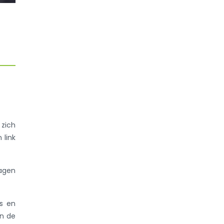
 zich
 link
ragen
rs en
an de