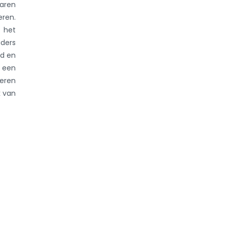
jaren
eren.
 het
uders
gd en
 een
seren
k van