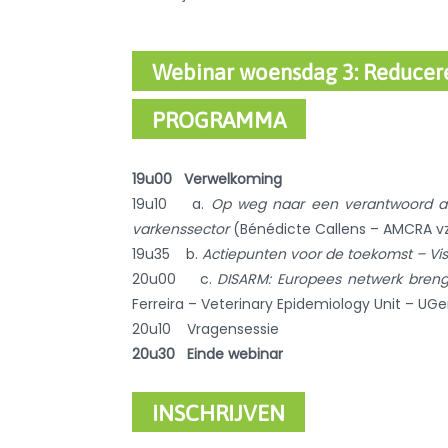
Webinar woensdag 3: Reduceren
PROGRAMMA
19u00 Verwelkoming
19u10 a.
Op weg naar een verantwoord anti
varkenssector
(Bénédicte Callens – AMCRA v
19u35 b.
Actiepunten voor de toekomst – Vis
20u00 c.
DISARM: Europees netwerk brengt 
Ferreira – Veterinary Epidemiology Unit – UGe
20u10 Vragensessie
20u30 Einde webinar
INSCHRIJVEN