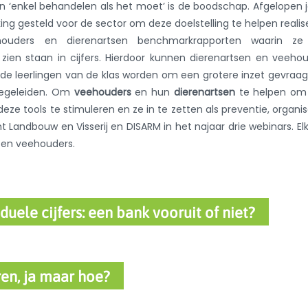
en ‘enkel behandelen als het moet’ is de boodschap. Afgelopen 
ing gesteld voor de sector om deze doelstelling te helpen realis
houders en dierenartsen benchmarkrapporten waarin ze
t zien staan in cijfers. Hierdoor kunnen dierenartsen en veeho
de leerlingen van de klas worden om een grotere inzet gevraa
 begeleiden. Om
veehouders
en hun
dierenartsen
te helpen om
deze tools te stimuleren en ze in te zetten als preventie, organi
Landbouw en Visserij en DISARM in het najaar drie webinars. El
n en veehouders.
uele cijfers: een bank vooruit of niet?
en, ja maar hoe?