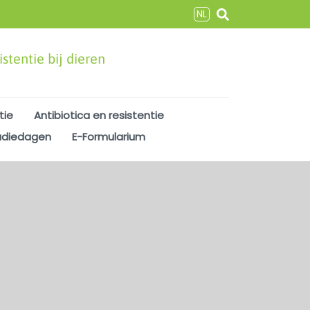
NL
stentie bij dieren
tie
Antibiotica en resistentie
udiedagen
E-Formularium