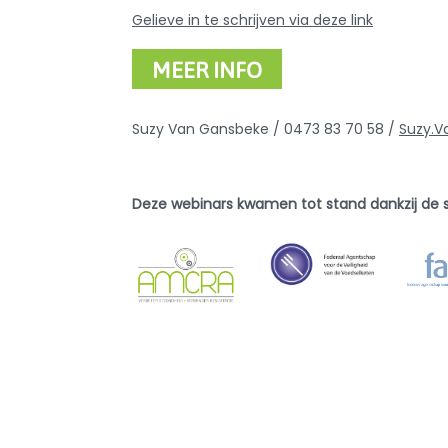
Gelieve in te schrijven via deze link
MEER INFO
Suzy Van Gansbeke / 0473 83 70 58 /
Suzy.
Deze webinars kwamen tot stand dankzij de
DISARM is een Europees thematisch kennisne
verantwoord antibioticumgebruik.
DISARM is gericht op het verbeteren van di