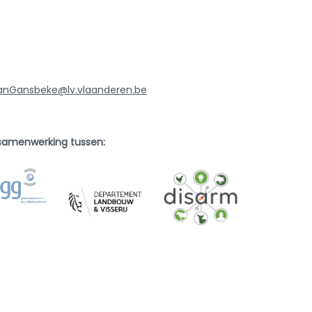
VanGansbeke
@lv.vlaanderen.be
 samenwerking tussen:
twerk dat de veehouderij wil assisteren in de transitie naa
ergezondheid, ziektepreventie, bioveiligheid, alternatieven