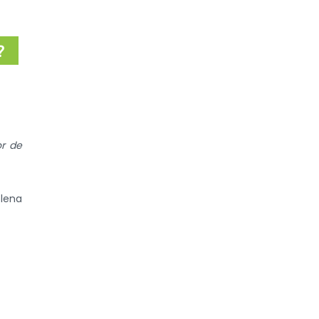
?
or de
lena