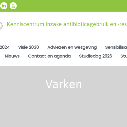
Kenniscentrum inzake antibioticagebruik en -resi
 2024
Visie 2030
Adviezen en wetgeving
Sensibilisa
Nieuws
Contact en agenda
Studiedag 2026
St
Varken