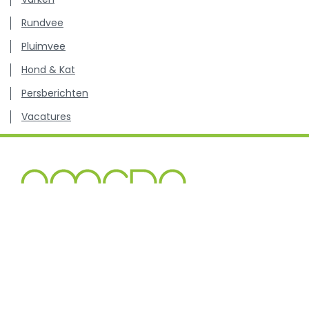
Rundvee
Pluimvee
Hond & Kat
Persberichten
Vacatures
Kenniscentrum inzake antibioticagebruik en resistentie
bij dieren.