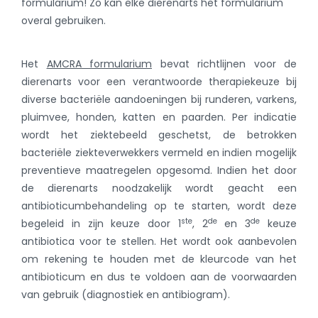
formularium! Zo kan elke dierenarts het formularium
overal gebruiken.
Het
AMCRA formularium
bevat richtlijnen voor de
dierenarts voor een verantwoorde therapiekeuze bij
diverse bacteriële aandoeningen bij runderen, varkens,
pluimvee, honden, katten en paarden. Per indicatie
wordt het ziektebeeld geschetst, de betrokken
bacteriële ziekteverwekkers vermeld en indien mogelijk
preventieve maatregelen opgesomd. Indien het door
de dierenarts noodzakelijk wordt geacht een
antibioticumbehandeling op te starten, wordt deze
ste
de
de
begeleid in zijn keuze door 1
, 2
en 3
keuze
antibiotica voor te stellen. Het wordt ook aanbevolen
om rekening te houden met de kleurcode van het
antibioticum en dus te voldoen aan de voorwaarden
van gebruik (diagnostiek en antibiogram).