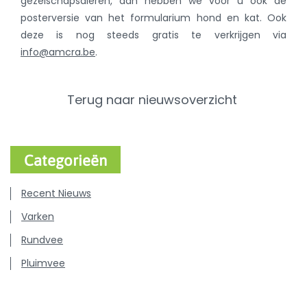
gezelschapsdieren, dan hebben we voor u ook de
posterversie van het formularium hond en kat. Ook
deze is nog steeds gratis te verkrijgen via
info@amcra.be
.
Terug naar nieuwsoverzicht
Categorieën
Recent Nieuws
Varken
Rundvee
Pluimvee
Hond & Kat