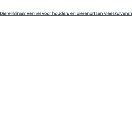
 Dierenkliniek Venhei voor houders en dierenartsen vleeskalveren
g naar nieuwsoverzicht
r...
Recente adviezen
Data
en -
e 2024
van 
anti
n wetgeving
bij
geze
e
en p