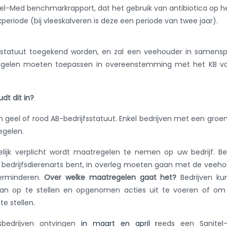
itel-Med benchmarkrapport, dat het gebruik van antibiotica op h
riode (bij vleeskalveren is deze een periode van twee jaar).
jfsstatuut toegekend worden, en zal een veehouder in samens
atregelen moeten toepassen in overeenstemming met het KB v
t dit in?
een geel of rood AB-bedrijfsstatuut. Enkel bedrijven met een groe
egelen.
elijk verplicht wordt maatregelen te nemen op uw bedrijf. B
u bedrijfsdierenarts bent, in overleg moeten gaan met de veeh
erminderen.
Over welke maatregelen gaat het?
Bedrijven ku
splan op te stellen en opgenomen acties uit te voeren of o
e stellen.
bedrijven ontvingen
in maart en april r
eeds een Sanitel