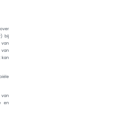
over
) bij
 van
n van
t kan
biële
g van
ee en