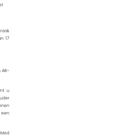
et
praak
an 17
n AB-
ent u
ouder
nnen
m een
-Med