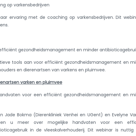
ing op varkensbedrijven
aar ervaring met de coaching op varkensbedrijven. Dit webin
kens.
r efficiënt gezondheidsmanagement en minder antibioticagebrui
vatieve tools aan voor efficiënt gezondheidsmanagement en m
or houders en dierenartsen van varkens en pluimvee.
erenartsen varken en pluimvee
 Handvaten voor een efficiënt gezondheidsmanagement en mi
en Jade Bokma (Dierenkliniek Venhei en UGent) en Evelyne V
len u meer over mogelijke handvaten voor een effic
cagebruik in de vleeskalverhouderij. Dit webinar is nuttig