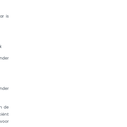
ar is
k
inder
nder
an de
iënt
 voor