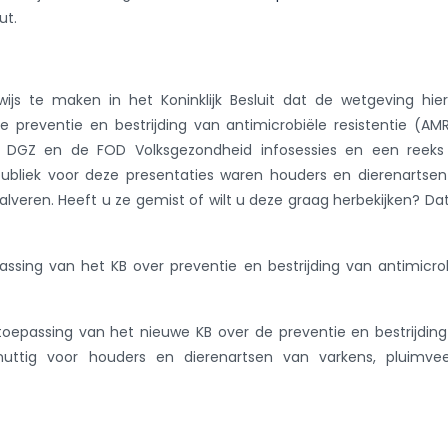
ut.
s te maken in het Koninklijk Besluit dat de wetgeving hier
preventie en bestrijding van antimicrobiële resistentie (AMR
 DGZ en de FOD Volksgezondheid infosessies en een reeks
publiek voor deze presentaties waren houders en dierenartse
lveren. Heeft u ze gemist of wilt u deze graag herbekijken? Da
ssing van het KB over preventie en bestrijding van antimicro
toepassing van het nieuwe KB over de preventie en bestrijdin
is nuttig voor houders en dierenartsen van varkens, pluimv