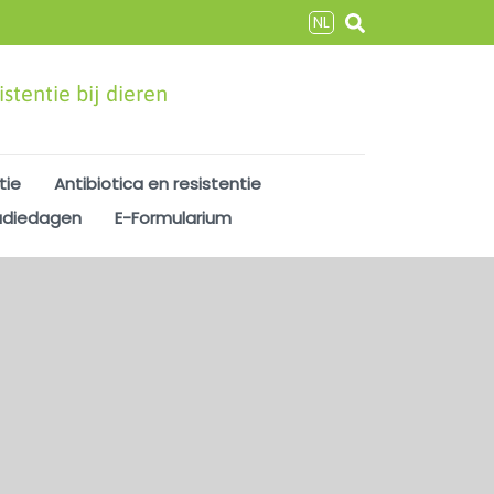
NL
stentie bij dieren
tie
Antibiotica en resistentie
udiedagen
E-Formularium