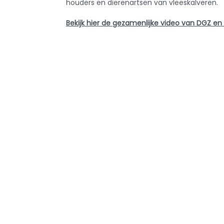
houders en dierenartsen van vleeskalveren.
Bekijk hier de gezamenlijke video van DGZ en
Veel kijkplezier!
Teru
Info ove
AMCRA
AMCRA visi
Kenniscentrum inzake
Adviezen e
antibioticagebruik en resistentie bij
Sensibilisati
dieren.