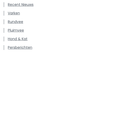
Recent Nieuws
Varken
Rundvee
Pluimvee
Hond & Kat
Persberichten
Vacatures
Kenniscentrum inzake antibioticagebruik en resistentie