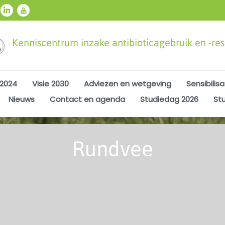
Kenniscentrum inzake antibioticagebruik en -resi
 2024
Visie 2030
Adviezen en wetgeving
Sensibilisa
Nieuws
Contact en agenda
Studiedag 2026
St
Rundvee