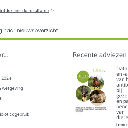
ntdek hier de resultaten
<<
g naar nieuwsoverzicht
r...
Recente adviezen
Data
en -
e 2024
van 
anti
n wetgeving
bij
geze
e
en p
benc
van
ibioticagebruik
dier
0
Lees m