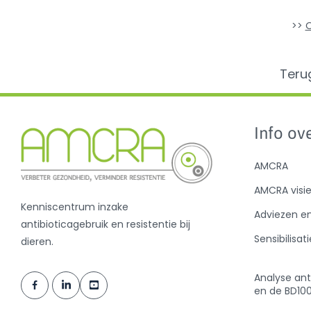
>>
O
Teru
Info ove
AMCRA
AMCRA visi
Kenniscentrum inzake
Adviezen e
antibioticagebruik en resistentie bij
Sensibilisati
dieren.
Analyse ant
en de BD10