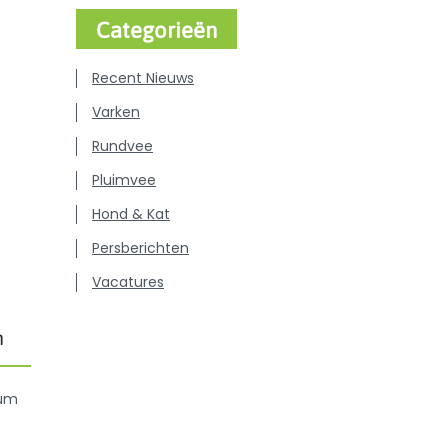
Categorieën
Recent Nieuws
Varken
Rundvee
Pluimvee
Hond & Kat
Persberichten
Vacatures
m
ium