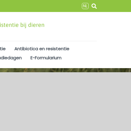
NL
stentie bij dieren
tie
Antibiotica en resistentie
udiedagen
E-Formularium