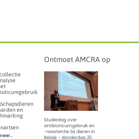
Ontmoet AMCRA op
collectie
analyse
het
bioticumgebruik
lschapsdieren
aarden en
hmarking
Studiedag over
antibioticumgebruik en
enartsen
-resistentie bij dieren in
eer...
België - donderdag 25