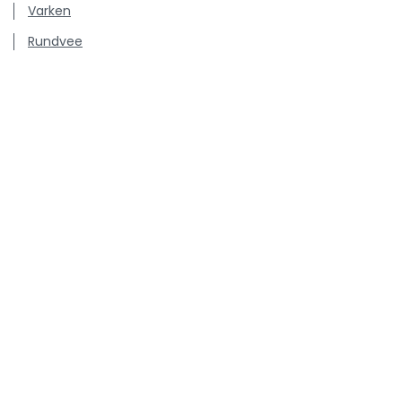
Varken
Rundvee
Pluimvee
Hond & Kat
Persberichten
Vacatures
Kenniscentrum inzake antibioticagebruik en resistentie
bij dieren.