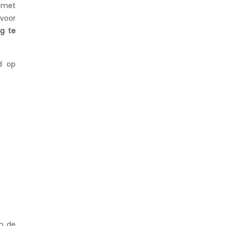
t met
 voor
ng te
id op
an de