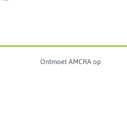
Ontmoet AMCRA op
collectie
analyse
het
bioticumgebruik
lschapsdieren
aarden en
hmarking
Studiedag over
antibioticumgebruik en
enartsen