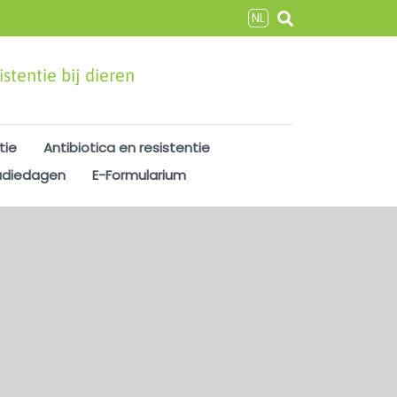
NL
stentie bij dieren
tie
Antibiotica en resistentie
udiedagen
E-Formularium