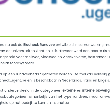
e
erd nu ook de
Biocheck Rundvee
ontwikkeld in samenwerking me
n de universiteiten Gent en Luik. Hiervoor werd een aparte risi
ngesteld voor melkvee, vleesvee en vleeskalveren, bestaande u
igheidsscoresysteem.
eid op een rundveebedrijf gemeten worden. De tool kan volledig
g
check.ugent.be
en is beschikbaar in Nederlands, Frans en Engels.
ijst onderverdeeld in de categorieën
externe
en
interne bioveili
de subcategorieën afhankelijk van het type rundvee, maar omv
gheid op het bedrijf te kunnen inschatten.