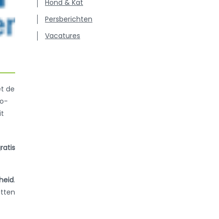
Hond & Kat
Persberichten
Vacatures
t de
co-
it
ratis
gheid
.
atten