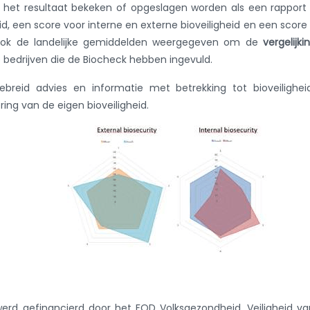
n het resultaat bekeken of opgeslagen worden als een rappor
id, een score voor interne en externe bioveiligheid en een score
n ook de landelijke gemiddelden weergegeven om de
vergelijki
e bedrijven die de Biocheck hebben ingevuld.
ebreid advies en informatie met betrekking tot bioveilighe
ing van de eigen bioveiligheid.
erd gefinancierd door het FOD Volksgezondheid, Veiligheid v