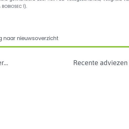
4 BOBIOSEC 1).
g naar nieuwsoverzicht
r...
Recente adviezen
Data
en -
e 2024
van 
anti
n wetgeving
bij
geze
e
en p
benc
van
ibioticagebruik
dier
0