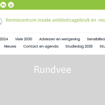
Kenniscentrum inzake antibioticagebruik en -resi
 2024
Visie 2030
Adviezen en wetgeving
Sensibilisa
Nieuws
Contact en agenda
Studiedag 2026
St
Rundvee