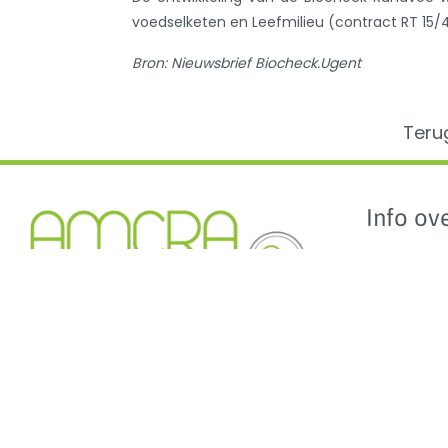
voedselketen en Leefmilieu (contract RT 15/
Bron: Nieuwsbrief Biocheck.Ugent
Teru
Info ove
AMCRA
AMCRA visi
Kenniscentrum inzake
Adviezen e
antibioticagebruik en resistentie bij
Sensibilisati
dieren.
Analyse ant
en de BD10