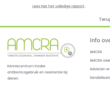
Lees hier het volledige rapport.
Teru
Info ove
AMCRA
AMCRA visi
Kenniscentrum inzake
Adviezen e
antibioticagebruik en resistentie bij
Sensibilisati
dieren.
Analyse ant
en de BD10
Nieuws