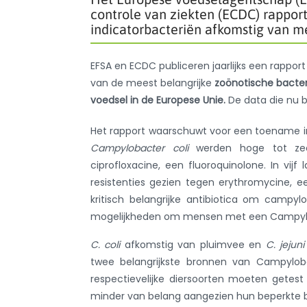
controle van ziekten (ECDC) rapport
indicatorbacteriën afkomstig van m
EFSA en ECDC publiceren jaarlijks een rappo
van de meest belangrijke
zoönotische bacte
voedsel in de Europese Unie.
De data die nu be
Het rapport waarschuwt voor een toename in 
Campylobacter coli
werden hoge tot zeer
ciprofloxacine, een fluoroquinolone. In vi
resistenties gezien tegen erythromycine, e
kritisch belangrijke antibiotica om campy
mogelijkheden om mensen met een Campyloba
C. coli
afkomstig van pluimvee en
C. jejuni
twee belangrijkste bronnen van Campylob
respectievelijke diersoorten moeten getest 
minder van belang aangezien hun beperkte 