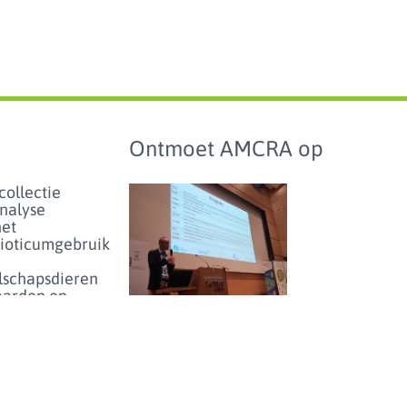
Ontmoet AMCRA op
collectie
analyse
het
bioticumgebruik
lschapsdieren
aarden en
hmarking
Studiedag over
antibioticumgebruik en
enartsen
-resistentie bij dieren in
eer...
België - donderdag 25
juni 2026
enicolgebruik