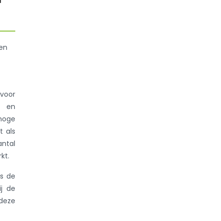
 en
 voor
s en
 hoge
t als
antal
kt.
s de
j de
 deze