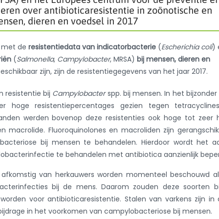
eren over antibioticaresistentie in zoönotische en
ensen, dieren en voedsel in 2017
rt met de
resistentiedata van indicatorbacterie
(
Escherichia coli
)
riën
(
Salmonella
,
Campylobacter
, MRSA)
bij mensen, dieren en
schikbaar zijn, zijn de resistentiegegevens van het jaar 2017.
resistentie bij
Campylobacter
spp. bij mensen. In het bijzonder
 hoge resistentiepercentages gezien tegen tetracycline
jf landen werden bovenop deze resistenties ook hoge tot zeer
en macrolide. Fluoroquinolones en macroliden zijn gerangschik
lobacteriose bij mensen te behandelen. Hierdoor wordt het a
cterinfectie te behandelen met antibiotica aanzienlijk beper
afkomstig van herkauwers worden momenteel beschouwd al
acterinfecties bij de mens. Daarom zouden deze soorten bi
worden voor antibioticaresistentie. Stalen van varkens zijn in
bijdrage in het voorkomen van campylobacteriose bij mensen.