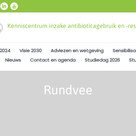
Kenniscentrum inzake antibioticagebruik en -resi
 2024
Visie 2030
Adviezen en wetgeving
Sensibilisa
Nieuws
Contact en agenda
Studiedag 2026
St
Rundvee