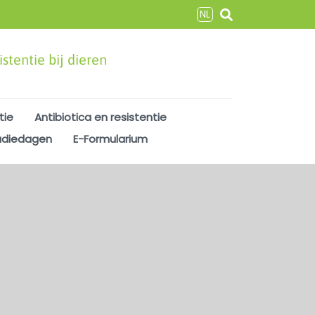
NL
stentie bij dieren
tie
Antibiotica en resistentie
udiedagen
E-Formularium