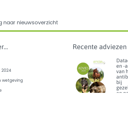
g naar nieuwsoverzicht
r...
Recente adviezen
Data
en -
e 2024
van 
anti
n wetgeving
bij
geze
e
en p
benc
van
ibioticagebruik
dier
0
Lees m
Florf