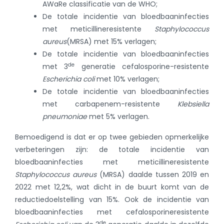
AWaRe classificatie van de WHO;
De totale incidentie van bloedbaaninfecties
met meticillineresistente
Staphylococcus
aureus
(MRSA) met 15% verlagen;
De totale incidentie van bloedbaaninfecties
de
met 3
generatie cefalosporine-resistente
Escherichia coli
met 10% verlagen;
De totale incidentie van bloedbaaninfecties
met carbapenem-resistente
Klebsiella
pneumoniae
met 5% verlagen.
Bemoedigend is dat er op twee gebieden opmerkelijke
verbeteringen zijn: de totale incidentie van
bloedbaaninfecties met meticillineresistente
Staphylococcus aureus
(MRSA) daalde tussen 2019 en
2022 met 12,2%, wat dicht in de buurt komt van de
reductiedoelstelling van 15%. Ook de incidentie van
bloedbaaninfecties met cefalosporineresistente
de