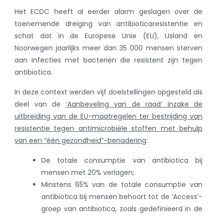
Het ECDC heeft al eerder alarm geslagen over de
toenemende dreiging van antibioticaresistentie en
schat dat in de Europese Unie (EU), IJsland en
Noorwegen jaarlijks meer dan 35 000 mensen sterven
aan infecties met bacteriën die resistent zijn tegen
antibiotica.
In deze context werden vijf doelstellingen opgesteld als
deel van de
‘
Aanbeveling van de raad’ inzake de
uitbreiding van de EU-maatregelen ter bestrijding van
resistentie tegen antimicrobiële stoffen met behulp
van een “één gezondheid”-benadering
:
De totale consumptie van antibiotica bij
mensen met 20% verlagen;
Minstens 65% van de totale consumptie van
antibiotica bij mensen behoort tot de ‘Access’-
groep van antibiotica, zoals gedefinieerd in de