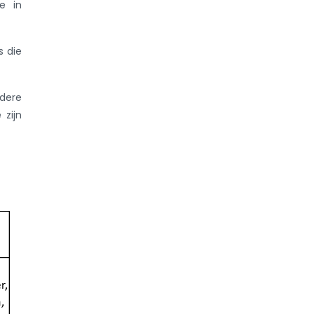
e in
s die
ndere
 zijn