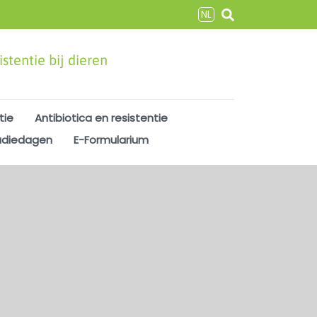
NL
stentie bij dieren
tie
Antibiotica en resistentie
udiedagen
E-Formularium