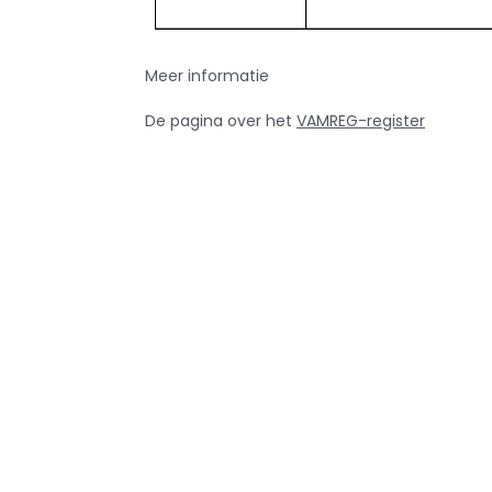
Meer informatie
De pagina over het
VAMREG-register
De “
Gebruikershandleiding. Toegang tot het
Vragen en antwoorden met betrekking tot de w
MED en VAMREG die ingaan op 1 januari 2026
Teru
Info ove
AMCRA