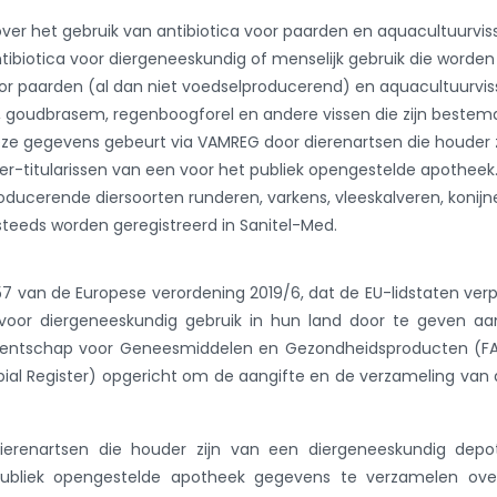
over het gebruik van antibiotica voor paarden en aquacultuurvis
antibiotica voor diergeneeskundig of menselijk gebruik die worden
or paarden (al dan niet voedselproducerend) en aquacultuurvi
s, goudbrasem, regenboogforel en andere vissen die zijn bestem
deze gegevens gebeurt via VAMREG door dierenartsen die houder z
r-titularissen van een voor het publiek opengestelde apotheek
roducerende diersoorten runderen, varkens, vleeskalveren, konijn
teeds worden geregistreerd in Sanitel-Med.
7 van de Europese verordening 2019/6, dat de EU-lidstaten verp
 voor diergeneeskundig gebruik in hun land door te geven a
Agentschap voor Geneesmiddelen en Gezondheidsproducten (F
obial Register) opgericht om de aangifte en de verzameling van
erenartsen die houder zijn van een diergeneeskundig depo
 publiek opengestelde apotheek gegevens te verzamelen ove