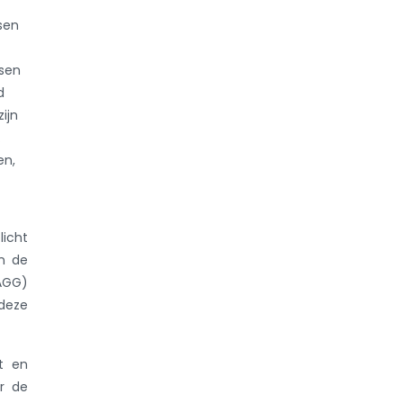
sen
ssen
d
ijn
.
en,
licht
an de
AGG)
 deze
t en
r de