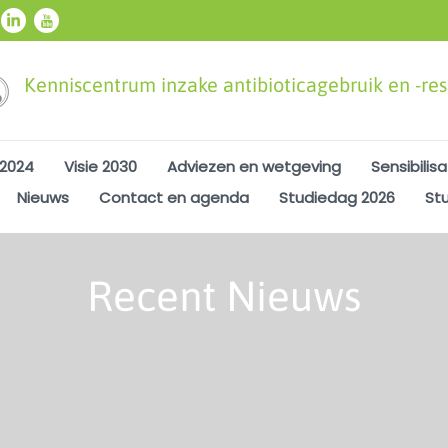
Kenniscentrum inzake antibioticagebruik en -resi
 2024
Visie 2030
Adviezen en wetgeving
Sensibilisa
Nieuws
Contact en agenda
Studiedag 2026
St
Recent Nieuws