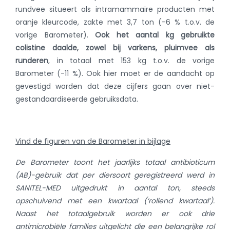
rundvee situeert als intramammaire producten met
oranje kleurcode, zakte met 3,7 ton (-6 % t.o.v. de
vorige Barometer).
Ook het aantal kg gebruikte
colistine daalde, zowel bij varkens, pluimvee als
runderen
, in totaal met 153 kg t.o.v. de vorige
Barometer (-11 %). Ook hier moet er de aandacht op
gevestigd worden dat deze cijfers gaan over niet-
gestandaardiseerde gebruiksdata.
Vind de figuren van de Barometer in bijlage
De Barometer toont het jaarlijks totaal antibioticum
(AB)-gebruik dat per diersoort geregistreerd werd in
SANITEL-MED uitgedrukt in aantal ton, steeds
opschuivend met een kwartaal (‘rollend kwartaal’).
Naast het totaalgebruik worden er ook drie
antimicrobiële families uitgelicht die een belangrijke rol