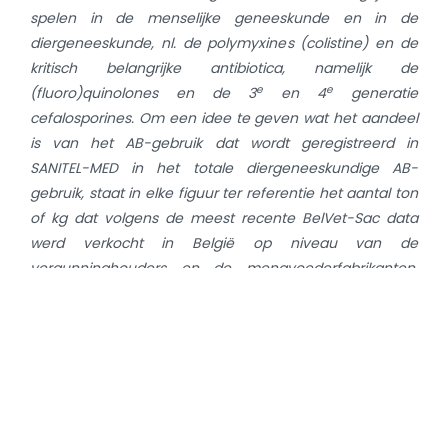
spelen in de menselijke geneeskunde en in de
diergeneeskunde, nl. de polymyxines (colistine) en de
kritisch belangrijke antibiotica, namelijk de
e
e
(fluoro)quinolones en de 3
en 4
generatie
cefalosporines. Om een idee te geven wat het aandeel
is van het AB-gebruik dat wordt geregistreerd in
SANITEL-MED in het totale diergeneeskundige AB-
gebruik, staat in elke figuur ter referentie het aantal ton
of kg dat volgens de meest recente BelVet-Sac data
werd verkocht in België op niveau van de
vergunninghouders en de mengvoederfabrikanten.
Deze overzichtscijfers zijn niet genormaliseerd voor
biomassa. De cijfers in de Barometer zijn uitgedrukt in
absolute cijfers (ton, kg). Gezien de biomassa per
diersoort effectief enige procenten per jaar stijgt of
daalt, gelden deze cijfers niet als een referentie van het
gebruik bij de verschillende diersoorten. Daarnaast
wordt per diersoort en -categorie de evolutie van