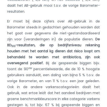
daalt het AB-gebruik mooi t.o.v. de vorige Barometer-
resultaten.
Er moet bij deze cijfers over AB-gebruik in de
Barometer steeds in gedachten gehouden worden dat
het gaat over gegevens die niet-gestandaardiseerd
zijn voor (veranderingen in) de populatie dieren.
De
BD
-resultaten, die op bedrijfsniveau rekening
100
houden met het aantal kg dieren dat risico loopt om
behandeld te worden met antibiotica, zijn ook
overwegend positief.
Bij de gespeende biggen bijv.
ste
toont de 90
percentielwaarde, die de 10 % hoogste
gebruikers aanduidt, een daling van bijna 5 % t.o.v. de
vorige Barometer, en van 11 % t.o.v. een jaar geleden.
Ook in de andere varkenscategorieën daalt het
gebruik, wat ertoe leidt dat het aandeel bedrijven met
groene benchmarkkleurscore in elke categorie varkens
gestegen is, tot bijv. 67 % bij gespeende biggen en