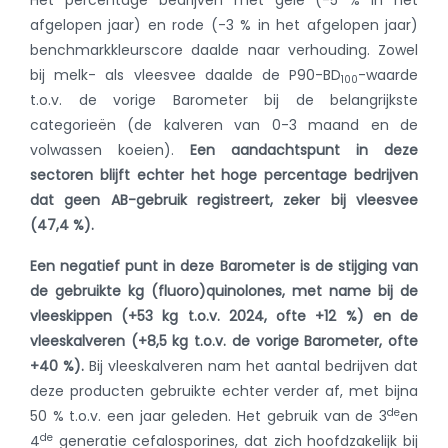
Het percentage bedrijven met gele (-5 % in het
afgelopen jaar) en rode (-3 % in het afgelopen jaar)
benchmarkkleurscore daalde naar verhouding. Zowel
bij melk- als vleesvee daalde de P90-BD
-waarde
100
t.o.v. de vorige Barometer bij de belangrijkste
categorieën (de kalveren van 0-3 maand en de
volwassen koeien).
Een aandachtspunt in deze
sectoren blijft echter het hoge percentage bedrijven
dat geen AB-gebruik registreert, zeker bij vleesvee
(47,4 %).
Een negatief punt in deze Barometer is de stijging van
de gebruikte kg (fluoro)quinolones, met name bij de
vleeskippen (+53 kg t.o.v. 2024, ofte +12 %) en de
vleeskalveren (+8,5 kg t.o.v. de vorige Barometer, ofte
+40 %).
Bij vleeskalveren nam het aantal bedrijven dat
deze producten gebruikte echter verder af, met bijna
de
50 % t.o.v. een jaar geleden. Het gebruik van de 3
en
de
4
generatie cefalosporines, dat zich hoofdzakelijk bij