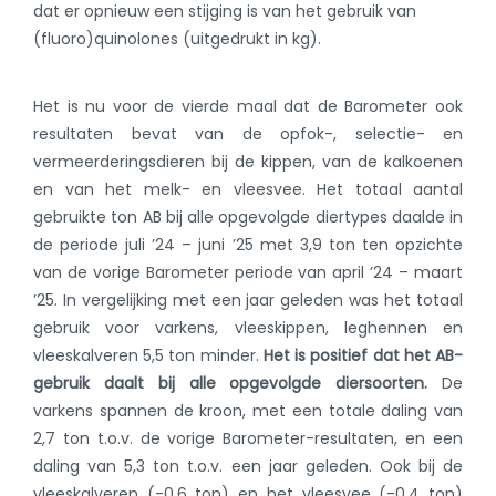
dat er opnieuw een stijging is van het gebruik van
(fluoro)quinolones (uitgedrukt in kg).
Het is nu voor de vierde maal dat de Barometer ook
resultaten bevat van de opfok-, selectie- en
vermeerderingsdieren bij de kippen, van de kalkoenen
en van het melk- en vleesvee. Het totaal aantal
gebruikte ton AB bij alle opgevolgde diertypes daalde in
de periode juli ’24 – juni ’25 met 3,9 ton ten opzichte
van de vorige Barometer periode van april ’24 – maart
’25. In vergelijking met een jaar geleden was het totaal
gebruik voor varkens, vleeskippen, leghennen en
vleeskalveren 5,5 ton minder.
Het is positief dat het AB-
gebruik daalt bij alle opgevolgde diersoorten.
De
varkens spannen de kroon, met een totale daling van
2,7 ton t.o.v. de vorige Barometer-resultaten, en een
daling van 5,3 ton t.o.v. een jaar geleden. Ook bij de
vleeskalveren (-0,6 ton) en het vleesvee (-0,4 ton)