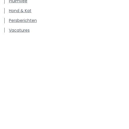
Pluimvee
Hond & Kat
Persberichten
Vacatures
Kenniscentrum inzake antibioticagebruik en resistentie
bij dieren.