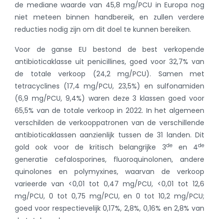
de mediane waarde van 45,8 mg/PCU in Europa nog
niet meteen binnen handbereik, en zullen verdere
reducties nodig zijn om dit doel te kunnen bereiken.
Voor de ganse EU bestond de best verkopende
antibioticaklasse uit penicillines, goed voor 32,7% van
de totale verkoop (24,2 mg/PCU). Samen met
tetracyclines (17,4 mg/PCU, 23,5%) en sulfonamiden
(6,9 mg/PCU, 9,4%) waren deze 3 klassen goed voor
65,5% van de totale verkoop in 2022. In het algemeen
verschilden de verkooppatronen van de verschillende
antibioticaklassen aanzienlijk tussen de 31 landen. Dit
de
de
gold ook voor de kritisch belangrijke 3
en 4
generatie cefalosporines, fluoroquinolonen, andere
quinolones en polymyxines, waarvan de verkoop
varieerde van <0,01 tot 0,47 mg/PCU, <0,01 tot 12,6
mg/PCU, 0 tot 0,75 mg/PCU, en 0 tot 10,2 mg/PCU;
goed voor respectievelijk 0,17%, 2,8%, 0,16% en 2,8% van