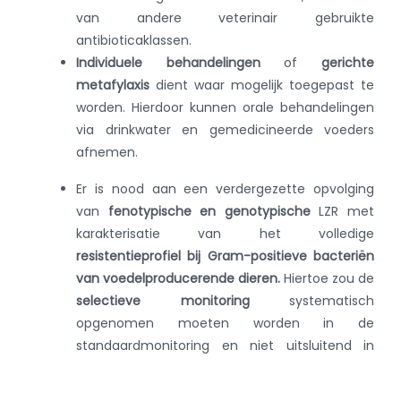
van andere veterinair gebruikte
antibioticaklassen.
Individuele behandelingen
of
gerichte
metafylaxis
dient waar mogelijk toegepast te
worden. Hierdoor kunnen orale behandelingen
via drinkwater en gemedicineerde voeders
afnemen.
Er is nood aan een verdergezette opvolging
van
fenotypische en genotypische
LZR met
karakterisatie van het volledige
resistentieprofiel bij Gram-positieve bacteriën
van voedelproducerende dieren.
Hiertoe zou de
selectieve
monitoring
systematisch
opgenomen moeten worden in de
standaardmonitoring en niet uitsluitend in
kortdurende projecten. Hierdoor kan de situatie
op vlak van resistentie continu opgevolgd