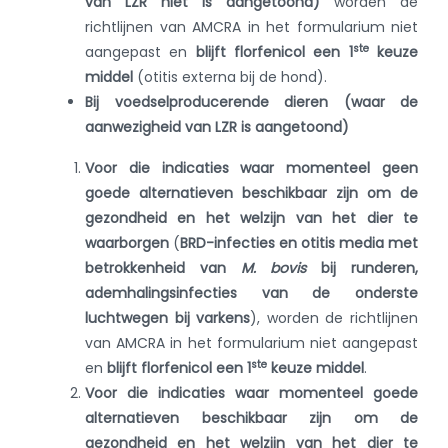
van LZR niet is aangetoond)
worden de
richtlijnen van AMCRA in het formularium niet
ste
aangepast en
blijft florfenicol een 1
keuze
middel
(otitis externa bij de hond).
Bij voedselproducerende dieren (waar de
aanwezigheid van LZR is aangetoond)
Voor die indicaties waar momenteel geen
goede alternatieven beschikbaar zijn om de
gezondheid en het welzijn van het dier te
waarborgen
(
BRD-infecties en otitis media met
betrokkenheid van
M. bovis
bij runderen,
ademhalingsinfecties van de onderste
luchtwegen bij varkens
), worden de richtlijnen
van AMCRA in het formularium niet aangepast
ste
en
blijft florfenicol een 1
keuze middel
.
Voor die indicaties waar momenteel goede
alternatieven beschikbaar zijn om de
gezondheid en het welzijn van het dier te