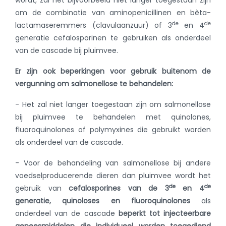
wordt, zal het bijvoorbeeld niet langer toegestaan zijn
om de combinatie van aminopenicillinen en bèta-
de
de
lactamaseremmers (clavulaanzuur) of 3
en 4
generatie cefalosporinen te gebruiken als onderdeel
van de cascade bij pluimvee.
Er zijn ook beperkingen voor gebruik buitenom de
vergunning om salmonellose te behandelen:
- Het zal niet langer toegestaan zijn om salmonellose
bij pluimvee te behandelen met quinolones,
fluoroquinolones of polymyxines die gebruikt worden
als onderdeel van de cascade.
- Voor de behandeling van salmonellose bij andere
voedselproducerende dieren dan pluimvee wordt het
de
de
gebruik van
cefalosporines van de 3
en 4
generatie, quinoloses en fluoroquinolones
als
onderdeel van de cascade
beperkt tot injecteerbare