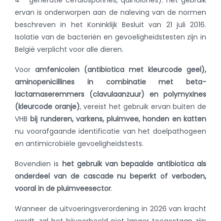
4
generatie cefalosporines, quinolones): het gebruik
ervan is onderworpen aan de naleving van de normen
beschreven in het Koninklijk Besluit van 21 juli 2016.
Isolatie van de bacteriën en gevoeligheidstesten zijn in
België verplicht voor alle dieren.
Voor
amfenicolen (antibiotica met kleurcode geel),
aminopenicillines in combinatie met beta-
lactamaseremmers (clavulaanzuur) en polymyxines
(kleurcode oranje)
, vereist het gebruik ervan buiten de
VHB
bij runderen, varkens, pluimvee, honden en katten
nu voorafgaande identificatie van het doelpathogeen
en antimicrobiële gevoeligheidstests.
Bovendien is
het gebruik van bepaalde antibiotica als
onderdeel van de cascade nu beperkt of verboden,
vooral in de pluimveesector
.
Wanneer de uitvoeringsverordening in 2026 van kracht