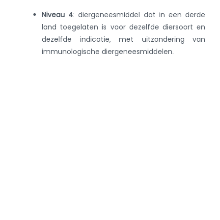
Niveau 4
:
diergeneesmiddel dat in een derde
land toegelaten is voor dezelfde diersoort en
dezelfde indicatie, met uitzondering van
immunologische diergeneesmiddelen.​​​​
Gebruik van geneesmiddelen bij voedselproducerende
landdiersoorten in België buiten de voorwaarden van
de vergunning voor het in de handel brengen
(Wettelijk
kader:
artikel 113 van de verordening 2019/6
)
Niveau 1
:
diergeneesmiddel dat in
de betrokken
lidstaat of in een andere lidstaat
toegelaten is
voor dezelfde soort of een andere
voedselproducerende landdiersoort voor
dezelfde of voor een andere indicatie.