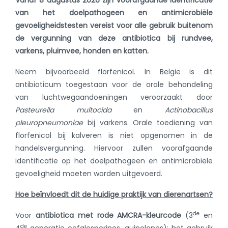
Vanaf 8 augustus 2026 zijn voorafgaande identificatie
van het doelpathogeen en antimicrobiële
gevoeligheidstesten vereist voor alle gebruik buitenom
de vergunning van deze antibiotica bij rundvee,
varkens, pluimvee, honden en katten.
Neem bijvoorbeeld florfenicol. In België is dit
antibioticum toegestaan voor de orale behandeling
van luchtwegaandoeningen veroorzaakt door
Pasteurella multocida
en
Actinobacillus
pleuropneumoniae
bij varkens. Orale toediening van
florfenicol bij kalveren is niet opgenomen in de
handelsvergunning. Hiervoor zullen voorafgaande
identificatie op het doelpathogeen en antimicrobiële
gevoeligheid moeten worden uitgevoerd.
Hoe beïnvloedt dit de huidige praktijk van dierenartsen?
de
Voor
antibiotica met rode AMCRA-kleurcode
(3
en
de