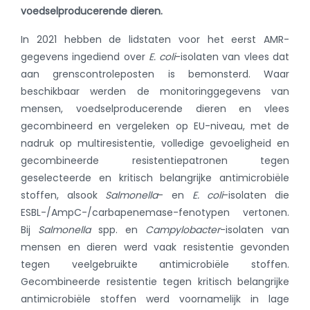
voedselproducerende dieren.
In 2021 hebben de lidstaten voor het eerst AMR-
gegevens ingediend over
E. coli
-isolaten van vlees dat
aan grenscontroleposten is bemonsterd. Waar
beschikbaar werden de monitoringgegevens van
mensen, voedselproducerende dieren en vlees
gecombineerd en vergeleken op EU-niveau, met de
nadruk op multiresistentie, volledige gevoeligheid en
gecombineerde resistentiepatronen tegen
geselecteerde en kritisch belangrijke antimicrobiële
stoffen, alsook
Salmonella
- en
E. coli
-isolaten die
ESBL-/AmpC-/carbapenemase-fenotypen vertonen.
Bij
Salmonella
spp. en
Campylobacter
-isolaten van
mensen en dieren werd vaak resistentie gevonden
tegen veelgebruikte antimicrobiële stoffen.
Gecombineerde resistentie tegen kritisch belangrijke
antimicrobiële stoffen werd voornamelijk in lage