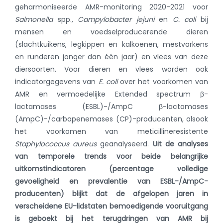
geharmoniseerde AMR-monitoring 2020-2021 voor
Salmonella
spp.,
Campylobacter jejuni
en
C. coli
bij
mensen en voedselproducerende dieren
(slachtkuikens, legkippen en kalkoenen, mestvarkens
en runderen jonger dan één jaar) en vlees van deze
diersoorten. Voor dieren en vlees worden ook
indicatorgegevens van
E. coli
over het voorkomen van
AMR en vermoedelijke Extended spectrum β-
lactamases (ESBL)-/AmpC β-lactamases
(AmpC)-/carbapenemases (CP)-producenten, alsook
het voorkomen van meticillineresistente
Staphylococcus aureus
geanalyseerd.
Uit de analyses
van temporele trends voor beide belangrijke
uitkomstindicatoren (percentage volledige
gevoeligheid en prevalentie van ESBL-/AmpC-
producenten) blijkt dat de afgelopen jaren in
verscheidene EU-lidstaten bemoedigende vooruitgang
is geboekt bij het terugdringen van AMR bij