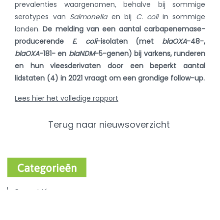
prevalenties waargenomen, behalve bij sommige
serotypes van
Salmonella
en bij
C. coli
in sommige
landen.
De melding van een aantal carbapenemase-
producerende
E. coli
-isolaten (met
blaOXA
-48-,
blaOXA
-181- en
blaNDM
-5-genen) bij varkens, runderen
en hun vleesderivaten door een beperkt aantal
lidstaten (4) in 2021 vraagt om een grondige follow-up.
Lees hier het volledige rapport
Terug naar nieuwsoverzicht
Categorieën
Recent Nieuws
Varken