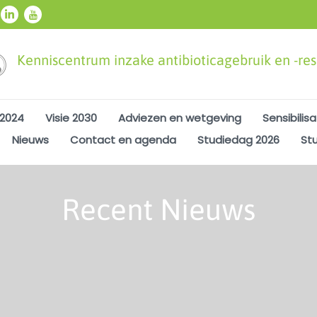
Kenniscentrum inzake antibioticagebruik en -resi
 2024
Visie 2030
Adviezen en wetgeving
Sensibilisa
Nieuws
Contact en agenda
Studiedag 2026
St
Recent Nieuws