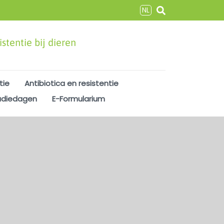
NL
stentie bij dieren
tie
Antibiotica en resistentie
udiedagen
E-Formularium