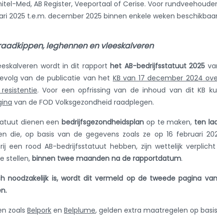
tel-Med, AB Register, Veeportaal of Cerise. Voor rundveehoude
ari 2025 t.e.m. december 2025 binnen enkele weken beschikbaar 
braadkippen, leghennen en vleeskalveren
eskalveren wordt in dit rapport
het AB-bedrijfsstatuut
2025
van
 gevolg van de publicatie van het
KB van 17 december 2024 ove
resistentie
. Voor een opfrissing van de inhoud van dit KB k
gina
van de FOD Volksgezondheid raadplegen.
statuut dienen een
bedrijfsgezondheidsplan
op te maken,
ten la
ven die, op basis van de gegevens zoals ze op 16 februari 20
ij een rood AB-bedrijfsstatuut hebben, zijn wettelijk verplich
e stellen,
binnen twee maanden na de rapportdatum
.
h noodzakelijk is, wordt dit vermeld op de tweede pagina va
n.
en zoals
Belpork
en
Belplume
, gelden extra maatregelen op basi