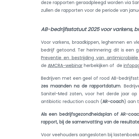
deze rapporten geraadpleegd worden via Sani
zullen de rapporten voor de periode van janu
AB-bedrijfsstatuut 2025 voor varkens, 
Voor varkens, braadkippen, leghennen en vle
bedrijf getoond. Ter herinnering: dit is een
Preventie en bestrijding van antimicrobiële 
de
AMCRA-webinar
herbekijken of de
infopa
Bedrijven met een geel of rood AB-bedrijfs
zes maanden na de rapportdatum
. Bedrij
Sanitel-Med zaten, voor het derde jaar op r
antibiotic reduction coach (
AR-coach
) aan t
Als een bedrijfsgezondheidsplan of AR-coac
rapport, bij de samenvatting van de resultate
Voor veehouders aangesloten bij lastenboek