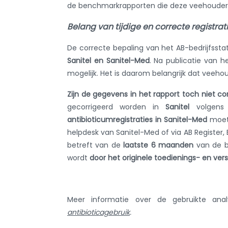
de benchmarkrapporten die deze veehouders 
Belang van tijdige en correcte registrati
De correcte bepaling van het AB-bedrijfsstat
Sanitel en Sanitel-Med
. Na publicatie van h
mogelijk. Het is daarom belangrijk dat veeho
Zijn de gegevens in het rapport toch niet co
gecorrigeerd worden in
Sanitel
volgens 
antibioticumregistraties in Sanitel-Med
moe
helpdesk van Sanitel-Med of via AB Register,
betreft van de
laatste 6 maanden
van de b
wordt
door het originele toedienings- en v
Meer informatie over de gebruikte ana
antibioticagebruik
.