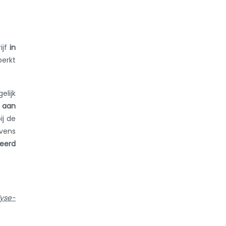
ijf
in
perkt
elijk
 aan
ij de
evens
veerd
lyse-