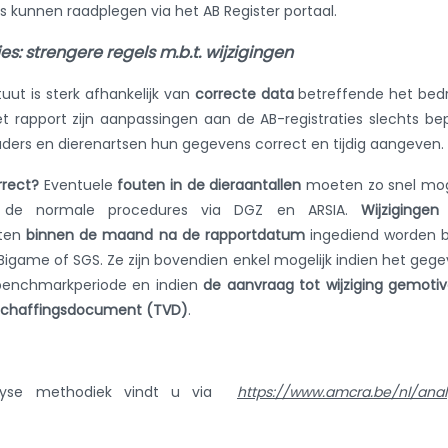
kunnen raadplegen via het AB Register portaal.
es: strengere regels m.b.t. wijzigingen
uut is sterk afhankelijk van
correcte data
betreffende het bedr
et rapport zijn aanpassingen aan de AB-registraties slechts be
uders en dierenartsen hun gegevens correct en tijdig aangeven.
rrect?
Eventuele
fouten in de dieraantallen
moeten zo snel mog
de normale procedures via DGZ en ARSIA.
Wijzigingen
ten
binnen de maand na de rapportdatum
ingediend worden b
 Bigame of SGS. Ze zijn bovendien enkel mogelijk indien het geg
enchmarkperiode en indien
de aanvraag tot wijziging gemoti
erschaffingsdocument (TVD)
.
lyse methodiek vindt u via
https://www.amcra.be/nl/ana