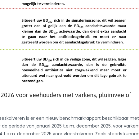
2026 voor veehouders met varkens, pluimvee of
leeskalveren is er een nieuw benchmarkrapport beschikbaar met
or de periode van januari 2025 t.e.m. december 2025, voor varken
24 t.e.m. december 2025 voor vleeskalveren. Zoals steeds kunne