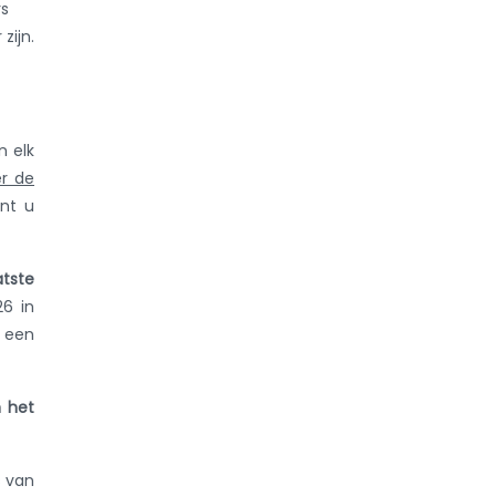
rs
zijn.
 elk
r de
unt u
atste
26 in
t een
n het
s van