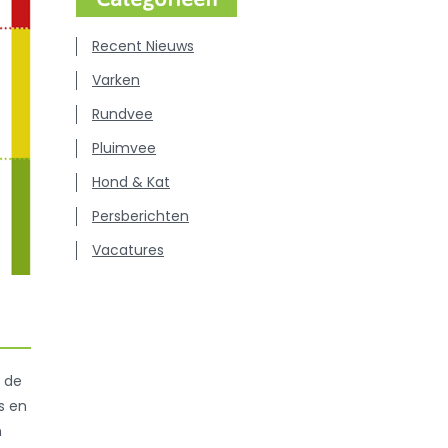
Recent Nieuws
Varken
Rundvee
Pluimvee
Hond & Kat
Persberichten
Vacatures
 de
s en
n