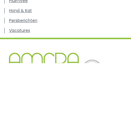
Pluimvee
Hond & Kat
Persberichten
Vacatures
Kenniscentrum inzake antibioticagebruik en resistentie
bij dieren.