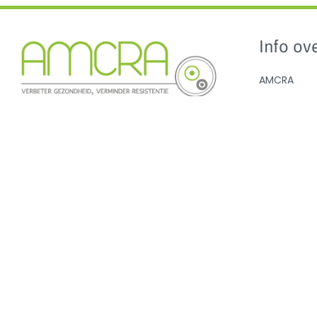
Info ove
AMCRA
AMCRA visi
Kenniscentrum inzake
Adviezen e
antibioticagebruik en resistentie bij
Sensibilisati
dieren.
Analyse ant
en de BD10
Nieuws