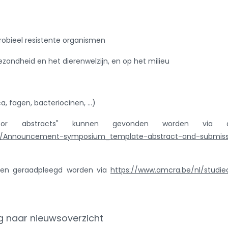
robieel resistente organismen
zondheid en het dierenwelzijn, en op het milieu
ca, fagen, bacteriocinen, …)
for abstracts" kunnen gevonden worden via d
iles/Announcement-symposium_template-abstract-and-submiss
nen geraadpleegd worden via
https://www.amcra.be/nl/studi
g naar nieuwsoverzicht