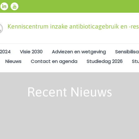
Kenniscentrum inzake antibioticagebruik en -resi
 2024
Visie 2030
Adviezen en wetgeving
Sensibilisa
Nieuws
Contact en agenda
Studiedag 2026
St
Recent Nieuws