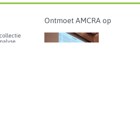
Ontmoet AMCRA op
collectie
analyse
het
bioticumgebruik
lschapsdieren
aarden en
hmarking
Studiedag over
antibioticumgebruik en
enartsen
-resistentie bij dieren in
eer...
België - donderdag 25
juni 2026
enicolgebruik
ieren voor
inperken
et risico
olideresistentie