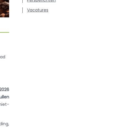
Vacatures
ead
2026
ullen
niet-
ding,