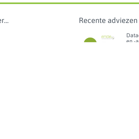
r...
Recente adviezen
Data
en -
e 2024
van 
anti
n wetgeving
bij
geze
e
en p
benc
van
ibioticagebruik
dier
0
Lees m
Florf
bij d
het 
van h
op
linez