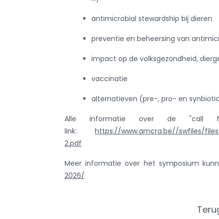
antimicrobial stewardship bij dieren
preventie en beheersing van antimic
impact op de volksgezondheid, dierge
vaccinatie
alternatieven (pre-, pro- en synbioti
Alle informatie over de "call 
link:
https://www.amcra.be//swfiles/f
2.pdf
Meer informatie over het symposium kun
2026/
Teru