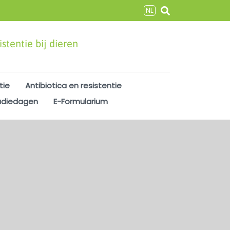
NL
stentie bij dieren
tie
Antibiotica en resistentie
udiedagen
E-Formularium