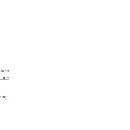
eze
ion-
edag-