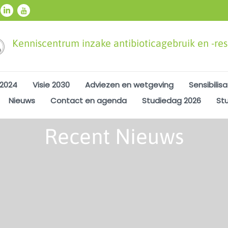
Kenniscentrum inzake antibioticagebruik en -resi
 2024
Visie 2030
Adviezen en wetgeving
Sensibilisa
Nieuws
Contact en agenda
Studiedag 2026
St
Recent Nieuws