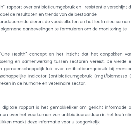
h"-rapport over antibioticumgebruik en -resistentie verschijnt d
ls doel de resultaten en trends van de bestaande
roducerende dieren, de voedselketen en het leefmilieu samen
 en algemene aanbevelingen te formuleren om de monitoring te
 "One Health"-concept en het inzicht dat het aanpakken va
isseling en samenwerking tussen sectoren vereist. De vierde e
 gemeenschappelijk luik over antibioticumgebruik bij mense
schappelijke indicator (antibioticumgebruik (mg)/biomassa 
reken in de humane en veterinaire sector.
e digitale rapport is het gemakkelijker om gericht informatie 
komen over het voorkomen van antibioticaresiduen in het leefmili
likken maakt deze informatie voor u toegankelijk.