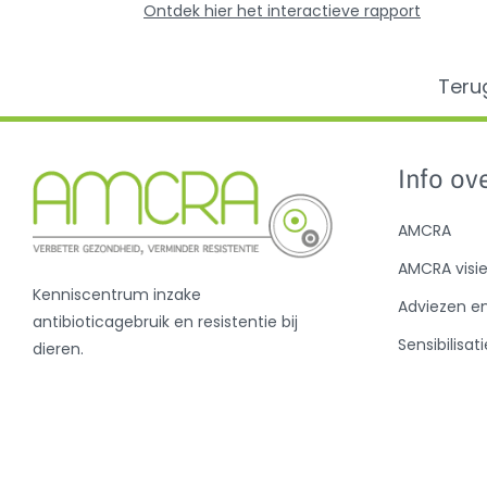
Ontdek hier het interactieve rapport
Teru
Info ove
AMCRA
AMCRA visi
Kenniscentrum inzake
Adviezen e
antibioticagebruik en resistentie bij
Sensibilisati
dieren.
Analyse ant
en de BD10
Nieuws