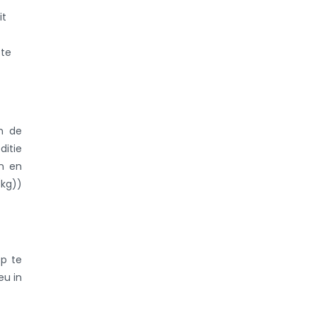
it
 te
n de
ditie
n en
(kg))
op te
eu in