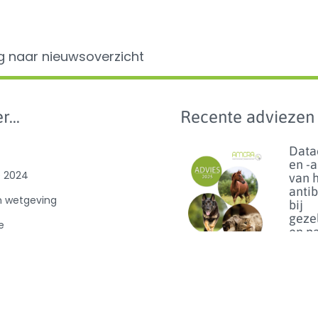
g naar nieuwsoverzicht
r...
Recente adviezen
Data
en -
e 2024
van 
anti
n wetgeving
bij
geze
e
en p
benc
van
ibioticagebruik
dier
0
Lees m
Florf