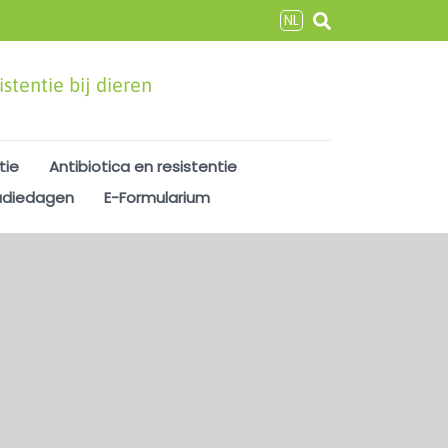
NL
stentie bij dieren
tie
Antibiotica en resistentie
udiedagen
E-Formularium