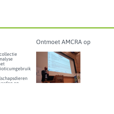
Ontmoet AMCRA op
collectie
analyse
het
bioticumgebruik
lschapsdieren
aarden en
hmarking
Studiedag over
antibioticumgebruik en
enartsen
-resistentie bij dieren in
eer...
België - donderdag 25
juni 2026
enicolgebruik