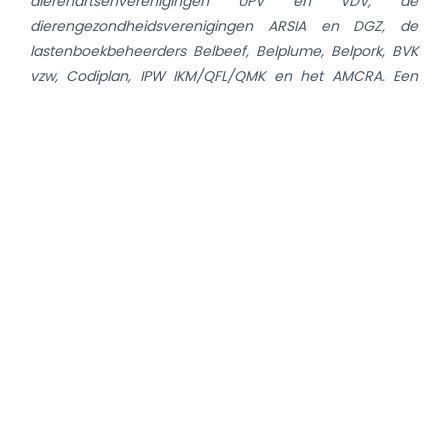
dierenartsenverenigingen UPV en VDV, de
dierengezondheidsverenigingen ARSIA en DGZ, de
lastenboekbeheerders Belbeef, Belplume, Belpork, BVK
vzw, Codiplan, IPW IKM/QFL/QMK en het AMCRA. Een
samenvatting van de resultaten en de activiteiten van
het eerste jaar van het Convenant AB kan gevonden
worden in een publiek rapport
op
www.amcra.be
,
www.favv.be
.
Het BelVet-SAC rapport publiceert jaarlijks de
verkoopcijfers van antibiotica in de diergeneeskunde in
België (
www.belvetsac.ugent.be)
. Deze gegevens zijn
beschikbaar sinds 2007 en werden door AMCRA en haar
partners gebruikt om het ‘Visie 2020’ plan, het 'Visie
2024' plan en de reductiedoelstellingen voor de
diergeneeskunde op te stellen.
Voor meer informatie:
Dr. Fabiana Dal Pozzo – coördinator AMCRA