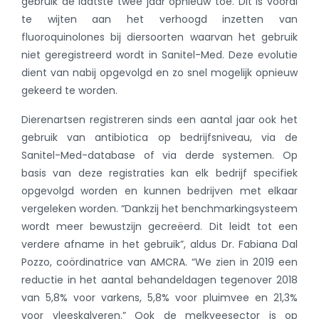
gebruik de laatste twee jaar opnieuw toe. Dit is vooral
te wijten aan het verhoogd inzetten van
fluoroquinolones bij diersoorten waarvan het gebruik
niet geregistreerd wordt in Sanitel-Med. Deze evolutie
dient van nabij opgevolgd en zo snel mogelijk opnieuw
gekeerd te worden.
Dierenartsen registreren sinds een aantal jaar ook het
gebruik van antibiotica op bedrijfsniveau, via de
Sanitel-Med-database of via derde systemen. Op
basis van deze registraties kan elk bedrijf specifiek
opgevolgd worden en kunnen bedrijven met elkaar
vergeleken worden. “Dankzij het benchmarkingsysteem
wordt meer bewustzijn gecreëerd. Dit leidt tot een
verdere afname in het gebruik”, aldus Dr. Fabiana Dal
Pozzo, coördinatrice van AMCRA. “We zien in 2019 een
reductie in het aantal behandeldagen tegenover 2018
van 5,8% voor varkens, 5,8% voor pluimvee en 21,3%
voor vleeskalveren.” Ook de melkveesector is op