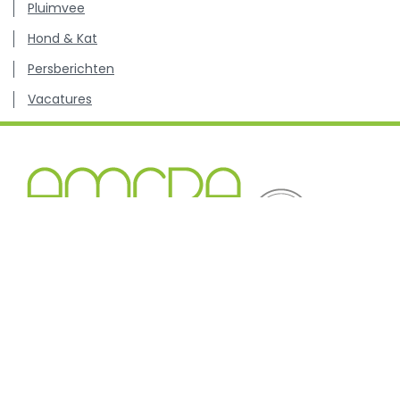
Pluimvee
Hond & Kat
Persberichten
Vacatures
Kenniscentrum inzake antibioticagebruik en resistentie
bij dieren.