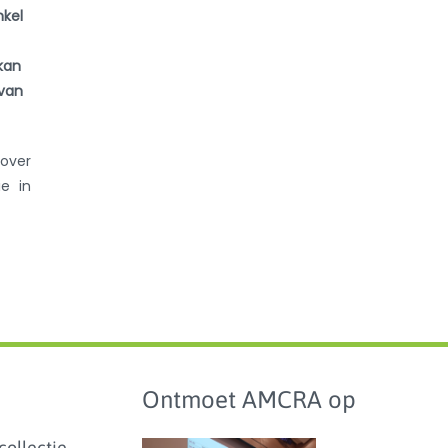
nkel
kan
 van
over
e in
Ontmoet AMCRA op
collectie