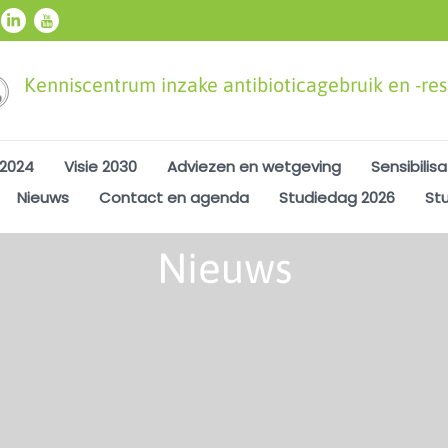
Kenniscentrum inzake antibioticagebruik en -resi
 2024
Visie 2030
Adviezen en wetgeving
Sensibilisa
Nieuws
Contact en agenda
Studiedag 2026
St
Nieuws