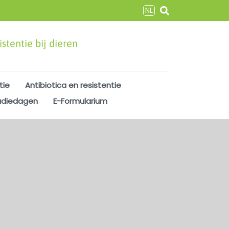
NL
stentie bij dieren
tie
Antibiotica en resistentie
udiedagen
E-Formularium