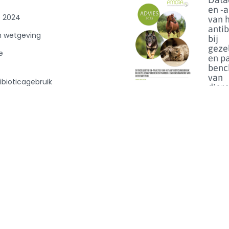
en -
e 2024
van 
anti
n wetgeving
bij
geze
e
en p
benc
van
ibioticagebruik
dier
0
Lees m
Florf
bij d
het 
van h
op
linez
Lees m