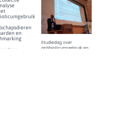
analyse
het
bioticumgebruik
lschapsdieren
aarden en
hmarking
Studiedag over
antibioticumgebruik en
enartsen
-resistentie bij dieren in
eer...
België - donderdag 25
juni 2026
enicolgebruik
ieren voor
inperken
et risico
olideresistentie
eer...