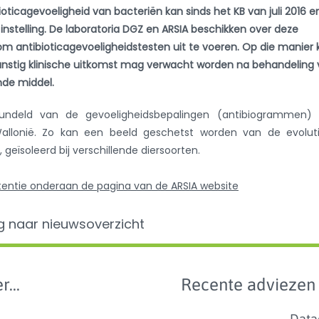
ioticagevoeligheid van bacteriën kan sinds het KB van juli 2016 e
nstelling. De laboratoria DGZ en ARSIA beschikken over deze
 om antibioticagevoeligheidstesten uit te voeren. Op die manier 
unstig klinische uitkomst mag verwacht worden na behandeling
nde middel.
deld van de gevoeligheidsbepalingen (antibiogrammen) 
Wallonië. Zo kan een beeld geschetst worden van de evoluti
geïsoleerd bij verschillende diersoorten.
stentie onderaan de pagina van de ARSIA website
g naar nieuwsoverzicht
r...
Recente adviezen
Data