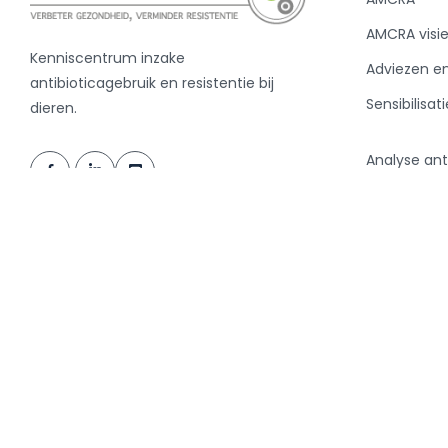
AMCRA visi
Kenniscentrum inzake
Adviezen e
antibioticagebruik en resistentie bij
Sensibilisati
dieren.
Analyse ant
en de BD10
Nieuws