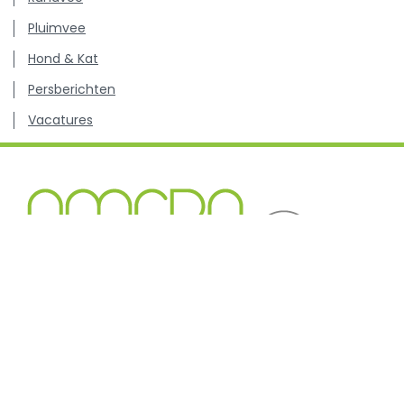
Pluimvee
Hond & Kat
Persberichten
Vacatures
Kenniscentrum inzake antibioticagebruik en resistentie
bij dieren.