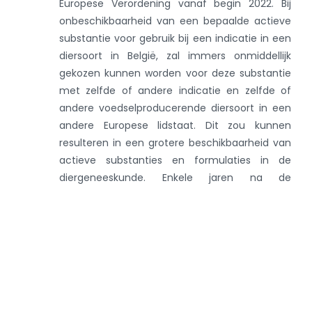
Europese Verordening vanaf begin 2022. Bij
onbeschikbaarheid van een bepaalde actieve
substantie voor gebruik bij een indicatie in een
diersoort in België, zal immers onmiddellijk
gekozen kunnen worden voor deze substantie
met zelfde of andere indicatie en zelfde of
andere voedselproducerende diersoort in een
andere Europese lidstaat. Dit zou kunnen
resulteren in een grotere beschikbaarheid van
actieve substanties en formulaties in de
diergeneeskunde. Enkele jaren na de
implementatie van de Europese Verordening
kan er opnieuw een enquête gelanceerd
worden om na te gaan of dierenartsen een
evolutie zien in de beschikbaarheid van actieve
substanties en verpakkingen ten opzichte van
de huidige beschikbaarheden.
Lees hier het volledige advies