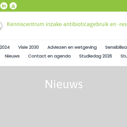
Kenniscentrum inzake antibioticagebruik en -resi
 2024
Visie 2030
Adviezen en wetgeving
Sensibilisa
Nieuws
Contact en agenda
Studiedag 2026
St
Nieuws