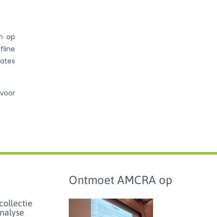
an op
fline
ates
 voor
Ontmoet AMCRA op
collectie
analyse