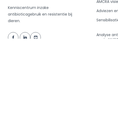
AMCRA visi
Kenniscentrum inzake
Adviezen e
antibioticagebruik en resistentie bij
Sensibilisati
dieren.
Analyse ant
en de BD10
Nieuws