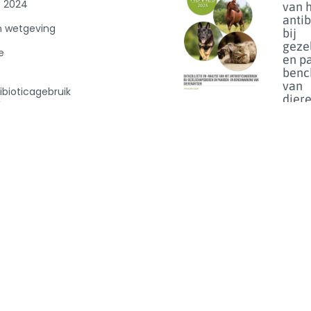
e 2024
van 
anti
n wetgeving
bij
geze
e
en p
benc
van
ibioticagebruik
dier
0
Lees m
Florf
bij d
het 
van h
op
linez
Lees m
© 2017 - AMCRA. All rights reserved.