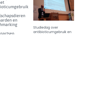
het
bioticumgebruik
lschapsdieren
aarden en
hmarking
Studiedag over
antibioticumgebruik en
enartsen
-resistentie bij dieren in
eer...
België - donderdag 25
juni 2026
enicolgebruik
ieren voor
inperken
et risico
olideresistentie
eer...