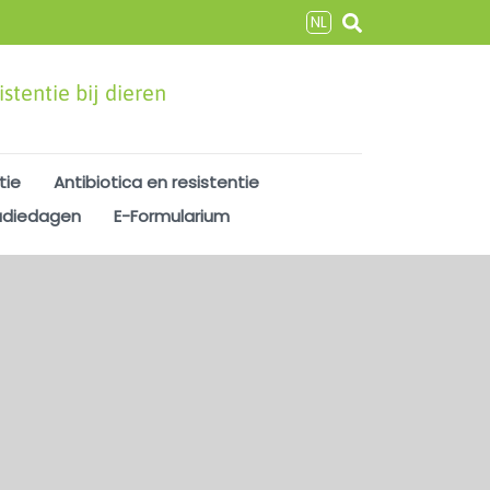
NL
stentie bij dieren
tie
Antibiotica en resistentie
udiedagen
E-Formularium