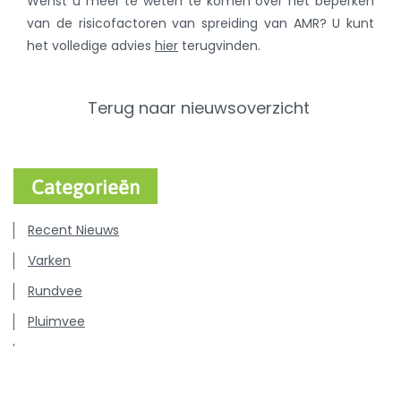
Wenst u meer te weten te komen over het beperken
van de risicofactoren van spreiding van AMR? U kunt
het volledige advies
hier
terugvinden.
Terug naar nieuwsoverzicht
Categorieën
Recent Nieuws
Varken
Rundvee
Pluimvee
Hond & Kat
Persberichten