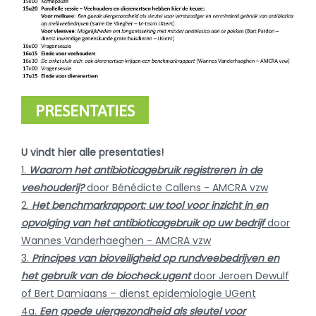
PRESENTATIES
U vindt hier alle presentaties!
1.
Waarom het antibioticagebruik registreren in de
veehouderij?
door Bénédicte Callens - AMCRA vzw
2.
Het benchmarkrapport: uw tool voor inzicht in en
opvolging van het antibioticagebruik op uw bedrijf
door
Wannes Vanderhaeghen - AMCRA vzw
3.
Principes van bioveiligheid op rundveebedrijven en
het gebruik van de biocheck.ugent
door Jeroen Dewulf
of Bert Damiaans – dienst epidemiologie UGent
4a.
Een goede uiergezondheid als sleutel voor