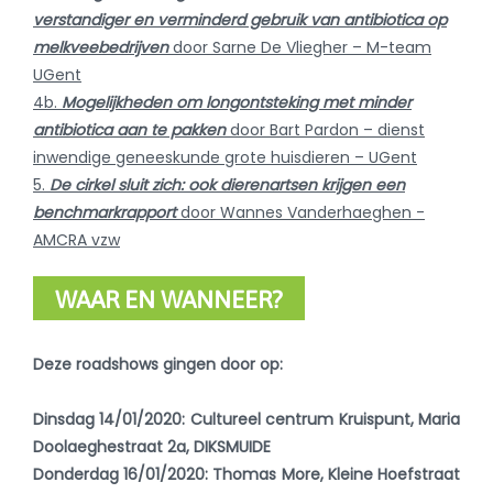
verstandiger en verminderd gebruik van antibiotica op
melkveebedrijven
door Sarne De Vliegher – M-team
UGent
4b.
Mogelijkheden om longontsteking met minder
antibiotica aan te pakken
door Bart Pardon – dienst
inwendige geneeskunde grote huisdieren – UGent
5.
De cirkel sluit zich: ook dierenartsen krijgen een
benchmarkrapport
door Wannes Vanderhaeghen -
AMCRA vzw
WAAR EN WANNEER?
Deze roadshows gingen door op:
Dinsdag 14/01/2020: Cultureel centrum Kruispunt, Maria
Doolaeghestraat 2a, DIKSMUIDE
Donderdag 16/01/2020: Thomas More, Kleine Hoefstraat