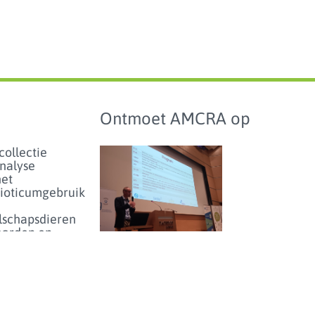
Ontmoet AMCRA op
collectie
analyse
het
bioticumgebruik
lschapsdieren
aarden en
hmarking
Studiedag over
antibioticumgebruik en
enartsen
-resistentie bij dieren in
eer...
België - donderdag 25
juni 2026