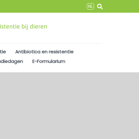
NL
stentie bij dieren
tie
Antibiotica en resistentie
udiedagen
E-Formularium