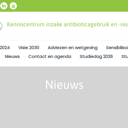
Kenniscentrum inzake antibioticagebruik en -resi
 2024
Visie 2030
Adviezen en wetgeving
Sensibilisa
Nieuws
Contact en agenda
Studiedag 2026
St
Nieuws