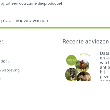
bij tot een duurzame dierproductie!
g naar nieuwsoverzicht
r...
Recente adviezen
Data
en -
e 2024
van 
anti
n wetgeving
bij
geze
e
en p
benc
van
ibioticagebruik
dier
0
Lees m