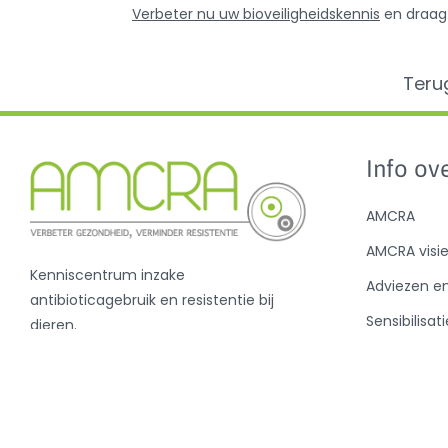
Verbeter nu uw bioveiligheidskennis
en draag 
Teru
Info ove
AMCRA
AMCRA visi
Kenniscentrum inzake
Adviezen e
antibioticagebruik en resistentie bij
Sensibilisati
dieren.
Analyse ant
en de BD10
Nieuws