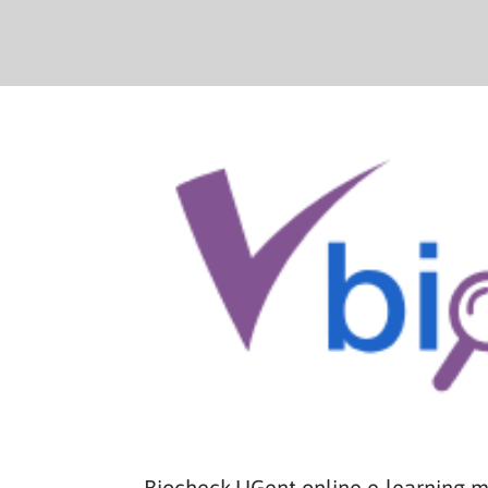
Biocheck.UGent online e-learning 