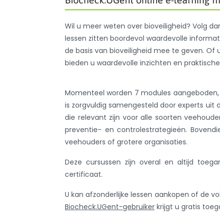
Wil u meer weten over bioveiligheid? Volg da
lessen zitten boordevol waardevolle informa
de basis van bioveiligheid mee te geven. Of
bieden u waardevolle inzichten en praktische
Momenteel worden 7 modules aangeboden, elk
is zorgvuldig samengesteld door experts uit 
die relevant zijn voor alle soorten veehoude
preventie- en controlestrategieën. Bovend
veehouders of grotere organisaties.
Deze cursussen zijn overal en altijd toega
certificaat.
U kan afzonderlijke lessen aankopen of de vo
Biocheck.UGent-gebruiker
krijgt u gratis to