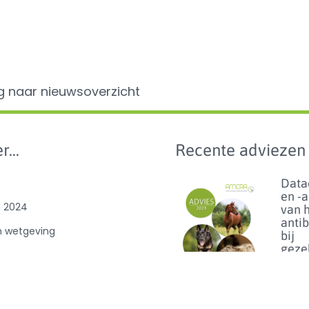
g naar nieuwsoverzicht
r...
Recente adviezen
Data
en -
e 2024
van 
anti
n wetgeving
bij
geze
e
en p
benc
van
ibioticagebruik
dier
0