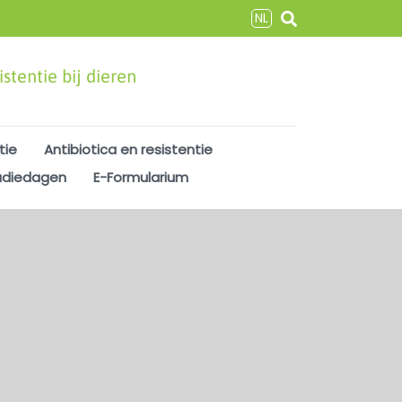
NL
stentie bij dieren
tie
Antibiotica en resistentie
udiedagen
E-Formularium