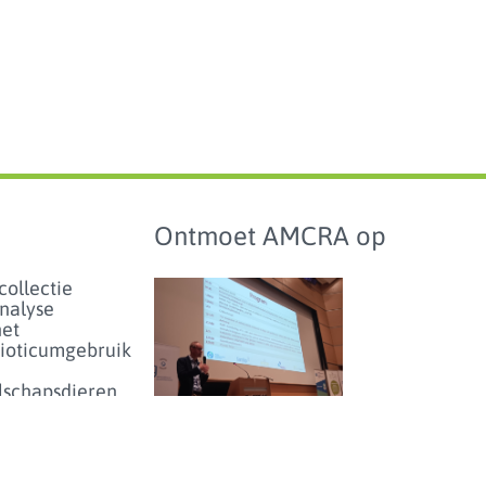
Ontmoet AMCRA op
collectie
analyse
het
bioticumgebruik
lschapsdieren
aarden en
hmarking
Studiedag over
antibioticumgebruik en
enartsen