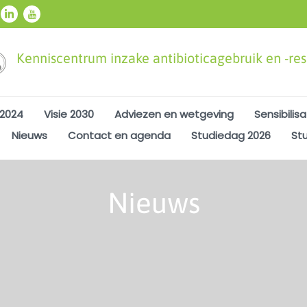
Kenniscentrum inzake antibioticagebruik en -resi
 2024
Visie 2030
Adviezen en wetgeving
Sensibilisa
Nieuws
Contact en agenda
Studiedag 2026
St
Nieuws