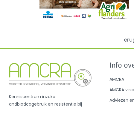
Teru
Info ove
AMCRA
AMCRA visi
Kenniscentrum inzake
Adviezen e
antibioticagebruik en resistentie bij
Sensibilisati
dieren.
Analyse ant
en de BD10