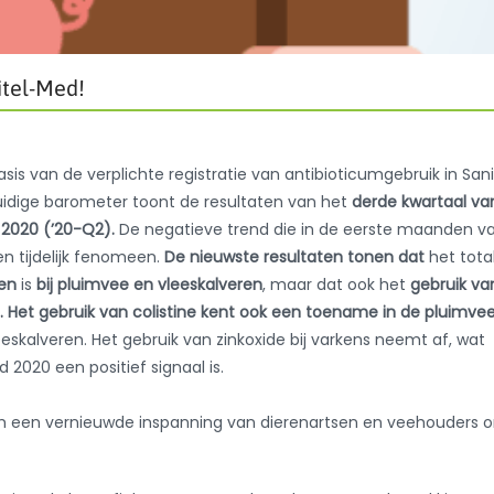
itel-Med!
is van de verplichte registratie van antibioticumgebruik in Sani
huidige barometer toont de resultaten van het
derde kwartaal va
 2020 (’20-Q2).
De negatieve trend die in de eerste maanden v
 tijdelijk fenomeen.
De nieuwste resultaten tonen dat
het tota
en
is
bij pluimvee en vleeskalveren
, maar dat ook het
gebruik va
. Het gebruik van colistine kent ook een toename in de pluimve
leeskalveren. Het gebruik van zinkoxide bij varkens neemt af, wat
 2020 een positief signaal is.
om een vernieuwde inspanning van dierenartsen en veehouders 