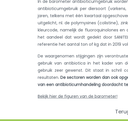
In de barometer antibioticumgebruik worden
antibioticumgebruik per diersoort (varken
jaren, telkens met één kwartaal opgeschov
uitgelicht, nl. de polymyxines (colistine), 
kleurcode, namelijk de fluoroquinolones en 
het aandeel dat wordt gedekt door SANITEL-
referentie het aantal ton of kg dat in 2019 v
De waargenomen stijgingen zijn verontruste
gebruik van antibiotica in het kader van d
gebruik zeer gewenst. Dit staat in schri
resultaten.
De sectoren worden dan ook opg
van een antibioticumhandeling doordacht t
Bekijk hier de figuren van de barometer!
Teru