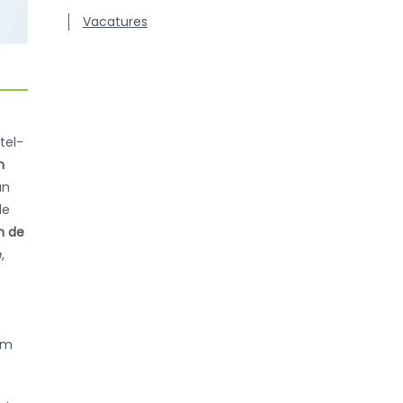
Vacatures
tel-
n
an
le
n de
e
,
om