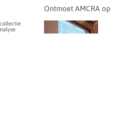
Ontmoet AMCRA op
collectie
analyse
het
bioticumgebruik
lschapsdieren
aarden en
hmarking
Studiedag over
antibioticumgebruik en
enartsen
-resistentie bij dieren in
eer...
België - donderdag 25
juni 2026
enicolgebruik
ieren voor
inperken
et risico
olideresistentie
eer...