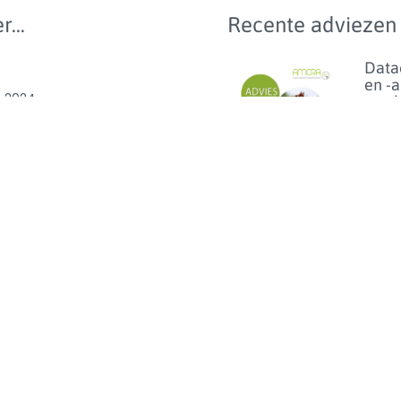
r...
Recente adviezen
Data
en -
e 2024
van 
anti
n wetgeving
bij
geze
e
en p
benc
van
ibioticagebruik
dier
0
Lees m
Florf
bij d
het 
van h
op
linez
Lees m