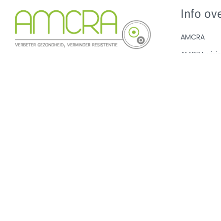
Info ove
AMCRA
AMCRA visi
Kenniscentrum inzake
Adviezen e
antibioticagebruik en resistentie bij
Sensibilisati
dieren.
Analyse ant
en de BD10
Nieuws