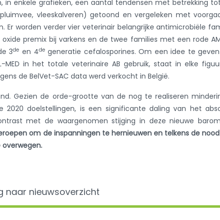
, in enkele grafieken, een aantal tendensen met betrekking to
s, pluimvee, vleeskalveren) getoond en vergeleken met voorg
en.
Er worden verder vier veterinair belangrijke antimicrobiële fam
zink oxide premix bij varkens en de twee families met een rode 
de
de
de 3
en 4
generatie cefalosporines. Om een idee te geven
MED in het totale veterinaire AB gebruik, staat in elke figuu
olgens de BelVet-SAC data werd verkocht in België.
nd. Gezien de orde-grootte van de nog te realiseren minderi
e 2020 doelstellingen, is een significante daling van het abs
l contrast met de waargenomen stijging in deze nieuwe baro
eroepen om de inspanningen te hernieuwen en telkens de noo
e overwegen.
g naar nieuwsoverzicht