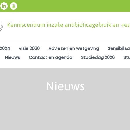
Kenniscentrum inzake antibioticagebruik en -resi
 2024
Visie 2030
Adviezen en wetgeving
Sensibilisa
Nieuws
Contact en agenda
Studiedag 2026
St
Nieuws