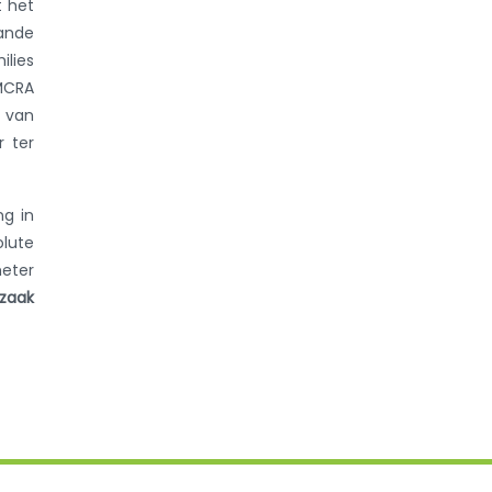
t het
aande
ilies
AMCRA
 van
r ter
ng in
olute
meter
dzaak