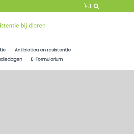
NL
stentie bij dieren
tie
Antibiotica en resistentie
udiedagen
E-Formularium