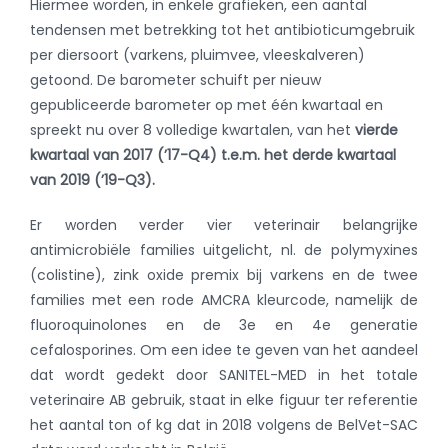
Hiermee worden, in enkele grafieken, een aantal
tendensen met betrekking tot het antibioticumgebruik
per diersoort (varkens, pluimvee, vleeskalveren)
getoond. De barometer schuift per nieuw
gepubliceerde barometer op met één kwartaal en
spreekt nu over 8 volledige kwartalen, van het
vierde
kwartaal van 2017 (’17-Q4) t.e.m. het derde kwartaal
van 2019 (’19-Q3).
Er worden verder vier veterinair belangrijke
antimicrobiële families uitgelicht, nl. de polymyxines
(colistine), zink oxide premix bij varkens en de twee
families met een rode AMCRA kleurcode, namelijk de
fluoroquinolones en de 3e en 4e generatie
cefalosporines. Om een idee te geven van het aandeel
dat wordt gedekt door SANITEL-MED in het totale
veterinaire AB gebruik, staat in elke figuur ter referentie
het aantal ton of kg dat in 2018 volgens de BelVet-SAC