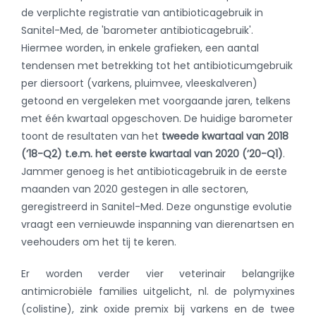
de verplichte registratie van antibioticagebruik in
Sanitel-Med, de 'barometer antibioticagebruik'.
Hiermee worden, in enkele grafieken, een aantal
tendensen met betrekking tot het antibioticumgebruik
per diersoort (varkens, pluimvee, vleeskalveren)
getoond en vergeleken met voorgaande jaren, telkens
met één kwartaal opgeschoven. De huidige barometer
toont de resultaten van het
tweede kwartaal van 2018
(’18-Q2) t.e.m. het eerste kwartaal van 2020 (’20-Q1)
.
Jammer genoeg is het antibioticagebruik in de eerste
maanden van 2020 gestegen in alle sectoren,
geregistreerd in Sanitel-Med. Deze ongunstige evolutie
vraagt een vernieuwde inspanning van dierenartsen en
veehouders om het tij te keren.
Er worden verder vier veterinair belangrijke
antimicrobiële families uitgelicht, nl. de polymyxines
(colistine), zink oxide premix bij varkens en de twee