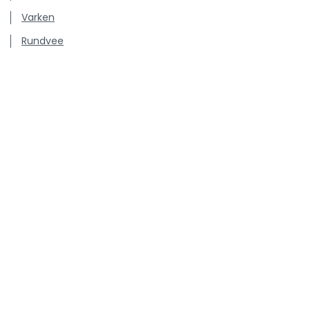
Varken
Rundvee
Pluimvee
Hond & Kat
Persberichten
Vacatures
Kenniscentrum inzake antibioticagebruik en resistentie
bij dieren.