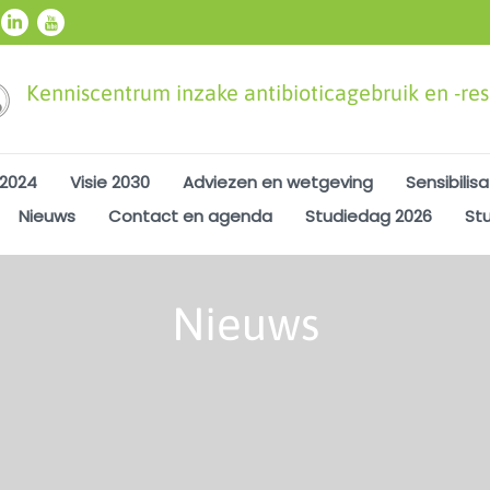
Kenniscentrum inzake antibioticagebruik en -resi
 2024
Visie 2030
Adviezen en wetgeving
Sensibilisa
Nieuws
Contact en agenda
Studiedag 2026
St
Nieuws