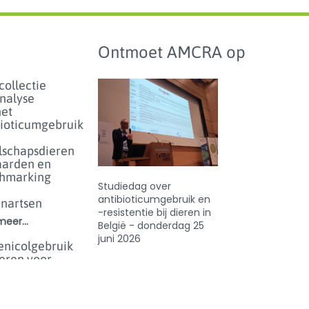
Ontmoet AMCRA op
collectie
analyse
het
bioticumgebruik
lschapsdieren
aarden en
hmarking
Studiedag over
antibioticumgebruik en
enartsen
-resistentie bij dieren in
eer...
België - donderdag 25
juni 2026
enicolgebruik
ieren voor
inperken
et risico