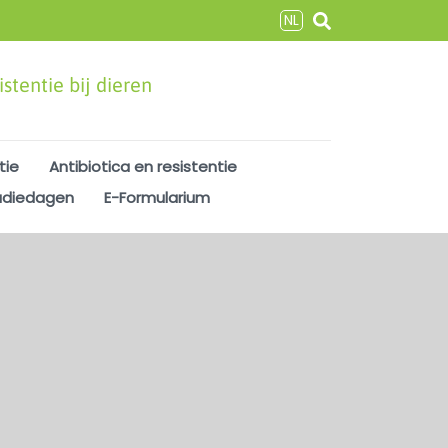
NL
stentie bij dieren
tie
Antibiotica en resistentie
udiedagen
E-Formularium