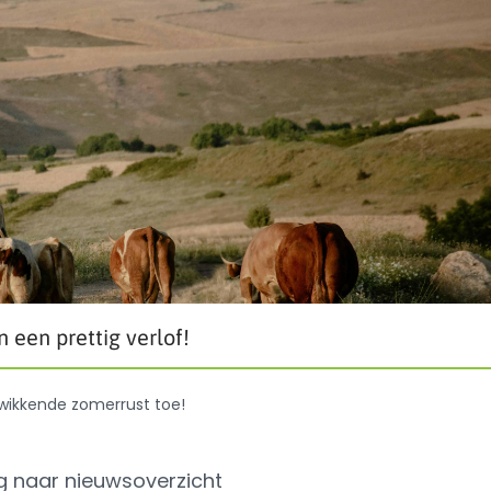
een prettig verlof!
wikkende zomerrust toe!
g naar nieuwsoverzicht