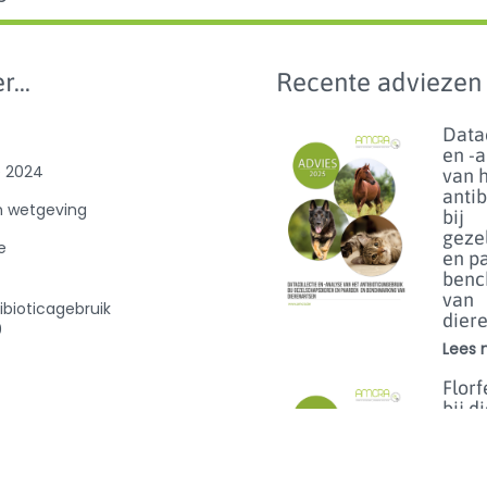
r...
Recente adviezen
Data
en -
e 2024
van 
anti
n wetgeving
bij
geze
e
en p
benc
van
ibioticagebruik
dier
0
Lees m
Florf
bij d
het 
van h
op