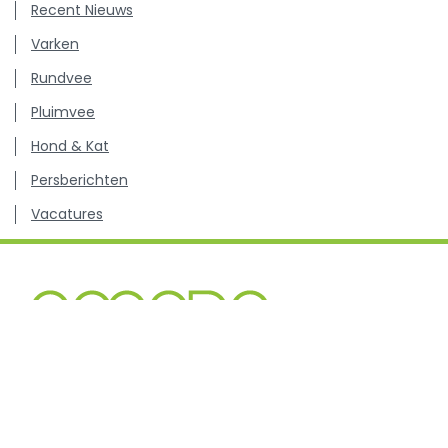
Recent Nieuws
Varken
Rundvee
Pluimvee
Hond & Kat
Persberichten
Vacatures
Kenniscentrum inzake antibioticagebruik en resistentie
bij dieren.