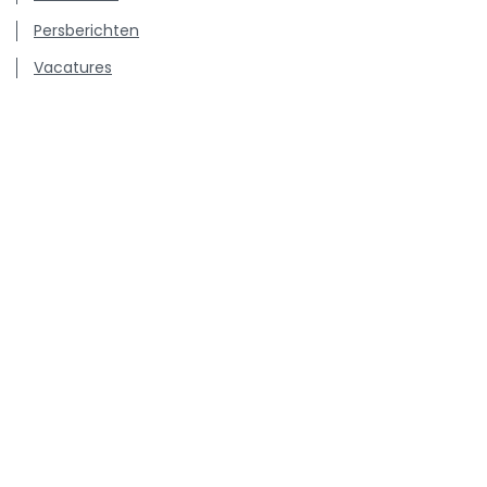
Persberichten
Vacatures
Kenniscentrum inzake antibioticagebruik en resistentie
bij dieren.