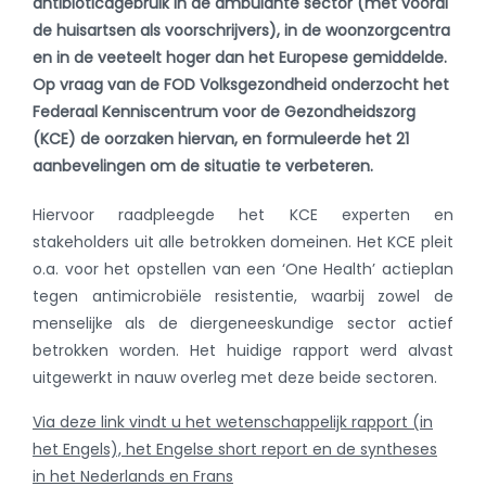
antibioticagebruik in de ambulante sector (met vooral
de huisartsen als voorschrijvers), in de woonzorgcentra
en in de veeteelt hoger dan het Europese gemiddelde.
Op vraag van de FOD Volksgezondheid onderzocht het
Federaal Kenniscentrum voor de Gezondheidszorg
(KCE) de oorzaken hiervan, en formuleerde het 21
aanbevelingen om de situatie te verbeteren.
Hiervoor raadpleegde het KCE experten en
stakeholders uit alle betrokken domeinen. Het KCE pleit
o.a. voor het opstellen van een ‘One Health’ actieplan
tegen antimicrobiële resistentie, waarbij zowel de
menselijke als de diergeneeskundige sector actief
betrokken worden. Het huidige rapport werd alvast
uitgewerkt in nauw overleg met deze beide sectoren.
Via deze link vindt u het wetenschappelijk rapport (in
het Engels), het Engelse short report en de syntheses
in het Nederlands en Frans