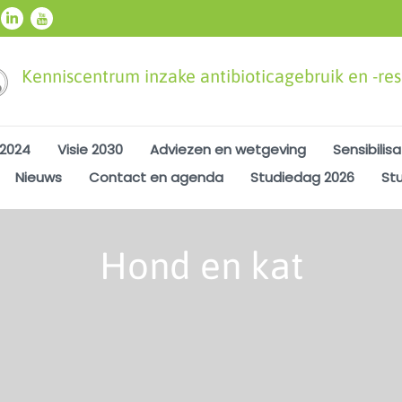
Kenniscentrum inzake antibioticagebruik en -resi
 2024
Visie 2030
Adviezen en wetgeving
Sensibilisa
Nieuws
Contact en agenda
Studiedag 2026
St
Hond en kat