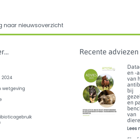
g naar nieuwsoverzicht
r...
Recente adviezen
Data
en -
e 2024
van 
anti
n wetgeving
bij
geze
e
en p
benc
van
ibioticagebruik
dier
0
Lees m
Florf