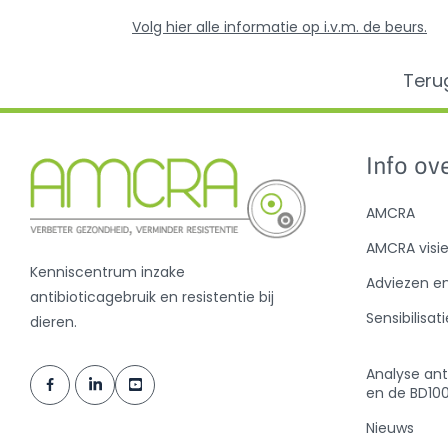
Volg hier alle informatie op i.v.m. de beurs.
Teru
Info ove
AMCRA
AMCRA visi
Kenniscentrum inzake
Adviezen e
antibioticagebruik en resistentie bij
Sensibilisati
dieren.
Analyse ant
en de BD10
Nieuws