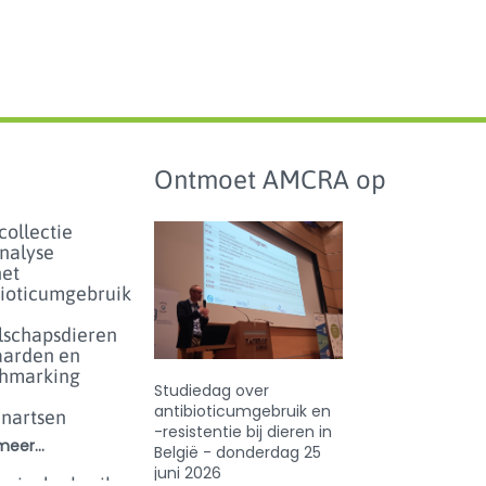
Ontmoet AMCRA op
collectie
analyse
het
bioticumgebruik
lschapsdieren
aarden en
hmarking
Studiedag over
antibioticumgebruik en
enartsen
-resistentie bij dieren in
eer...
België - donderdag 25
juni 2026
enicolgebruik