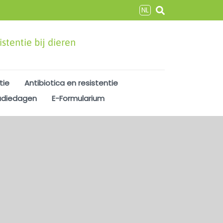
NL
stentie bij dieren
tie
Antibiotica en resistentie
udiedagen
E-Formularium