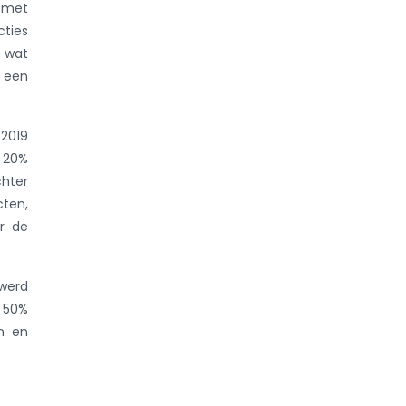
 met
cties
, wat
n een
 2019
n 20%
chter
cten,
ór de
 werd
n 50%
en en