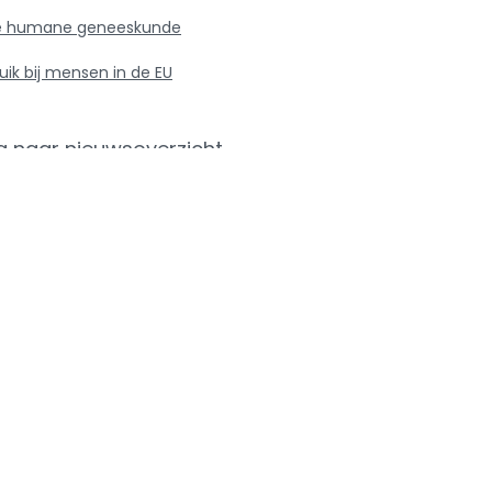
n de humane geneeskunde
uik bij mensen in de EU
g naar nieuwsoverzicht
r...
Recente adviezen
Data
en -
e 2024
van 
anti
n wetgeving
bij
geze
e
en p
benc
van
ibioticagebruik
dier