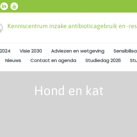
Kenniscentrum inzake antibioticagebruik en -resi
 2024
Visie 2030
Adviezen en wetgeving
Sensibilisa
Nieuws
Contact en agenda
Studiedag 2026
St
Hond en kat