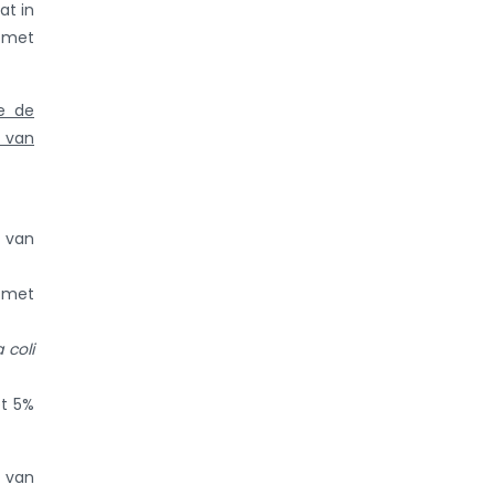
at in
 met
e de
p van
p van
 met
 coli
t 5%
 van