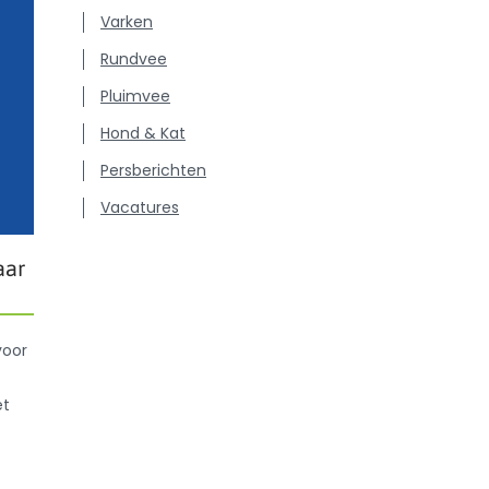
Varken
Rundvee
Pluimvee
Hond & Kat
Persberichten
Vacatures
aar
voor
et