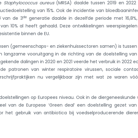
te
Staphylococcus aureus
(MRSA) daalde tussen 2019 en 2022
uctiedoelstelling van 15%. Ook de incidentie van bloedbaaninfe
de
i
van de 3
generatie daalde in dezelfde periode met 16,8%
 van 10% al heeft gehaald. Deze ontwikkelingen weerspiegele
esistentie binnen de EU.
ensen (gemeenschaps- en ziekenhuissectoren samen) is tussen
 langzame vooruitgang in de richting van de doelstelling va
ngekende dalingen in 2020 en 2021 veerde het verbruik in 2022 e
e patronen van winter respiratoire virussen, sociale conta
schrijfpraktijken nu vergelijkbaar zijn met wat ze waren vó
doelstellingen op Europees niveau. Ook in de diergeneeskunde
deel van de Europese ‘Green deal’ een doelstelling gezet va
r het gebruik van antibiotica bij voedselproducerende dier