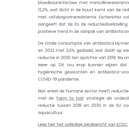
bloedbaaninfecties met meticillineresisten
12,2%, wat dicht in de buurt komt van de red
met cefalosporineresistente
Escherichia col
aangeeft dat de EU de reductiedoelstelling
positieve trend in de aanpak van antibioticar
De totale consumptie van antibiotica bij m
en 2022 met 2,5% gedaald, wat duidt op een
reductie in 2030 ten opzichte van 2019. Na o
weer op. Dit zou erop kunnen wijzen dat d
hygiënische gewoonten en antibiotica-voor
COVID-19 pandemie.
Niet enkel de humane sector heeft reductie
met de ‘
Farm to fork
’ strategie als onder
reductie tussen 2018 en 2030 in de EU voo
aquacultuur.
Lees hier het volledige persbericht van ECDC