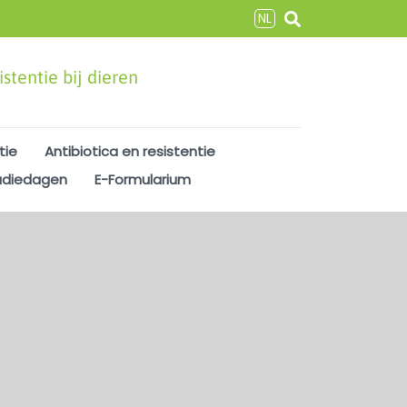
NL
stentie bij dieren
tie
Antibiotica en resistentie
udiedagen
E-Formularium