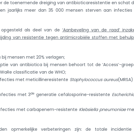
r de toenemende dreiging van antibioticaresistentie en schat d
gen jaarlijks meer dan 35 000 mensen sterven aan infecties
n opgesteld als deel van de
‘
Aanbeveling van de raad’ inzak
ijding van resistentie tegen antimicrobiële stoffen met behul
a bij mensen met 20% verlagen;
tie van antibiotica bij mensen behoort tot de ‘Access’-groe
 AWaRe classificatie van de WHO;
fecties met meticillineresistente
Staphylococcus aureus
(MRSA)
de
nfecties met 3
generatie cefalosporine-resistente
Escherichia
infecties met carbapenem-resistente
Klebsiella pneumoniae
me
 opmerkelijke verbeteringen zijn: de totale incidentie