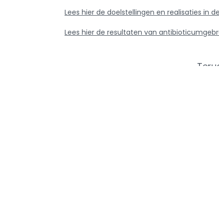
Lees hier de doelstellingen en realisaties i
Lees hier de resultaten van antibioticumgebr
Teru
Info ove
AMCRA
AMCRA visi
Kenniscentrum inzake
Adviezen e
antibioticagebruik en resistentie bij
Sensibilisati
dieren.
Analyse ant