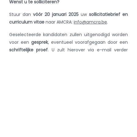
Wenst u te solliciteren?
Stuur dan
vóór 20 januari 2025
uw
sollicitatiebrief en
curriculum vitae
naar AMCRA:
info@amcra.be
.
Geselecteerde kandidaten zullen uitgenodigd worden
voor een
gesprek
, eventueel voorafgegaan door een
schriftelijke proef
. U zult hierover via e-mail verder
geïnformeerd worden.
Voor
bijkomende inlichtingen
kunt u terecht bij:
Dr. Fabiana Dal Pozzo – coördinator AMCRA;
GSM: +32 479 56 04 20; e-mail:
fabiana.dalpozzo@amcra.be
Dr. Wannes Vanderhaeghen – teamleider
Eenheid Data Wetenschap en Analyse; GSM:
+32 499 25 72 84; e-mail:
wannes.vanderhaeghen@amcra.be